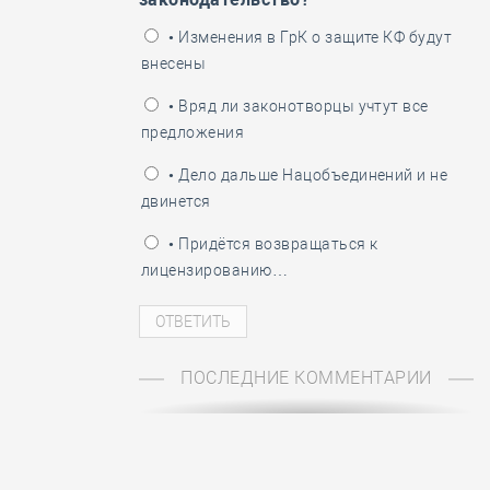
й
ень пограничника
• Изменения в ГрК о защите КФ будут
внесены
• Вряд ли законотворцы учтут все
предложения
• Дело дальше Нацобъединений и не
двинется
• Придётся возвращаться к
лицензированию…
ПОСЛЕДНИЕ КОММЕНТАРИИ