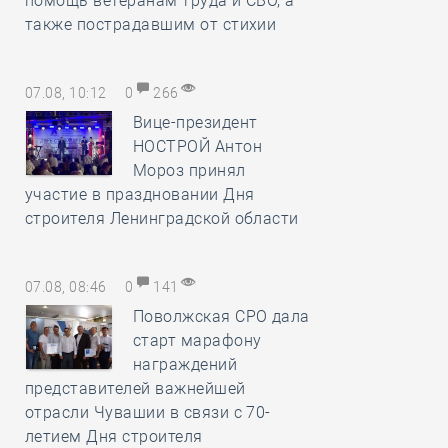
помощь ветеранам труда и СВО, а
также пострадавшим от стихии
07.08, 10:12
0
266
Вице-президент
НОСТРОЙ Антон
Мороз принял
участие в праздновании Дня
строителя Ленинградской области
07.08, 08:46
0
141
Поволжская СРО дала
старт марафону
награждений
представителей важнейшей
отрасли Чувашии в связи с 70-
летием Дня строителя