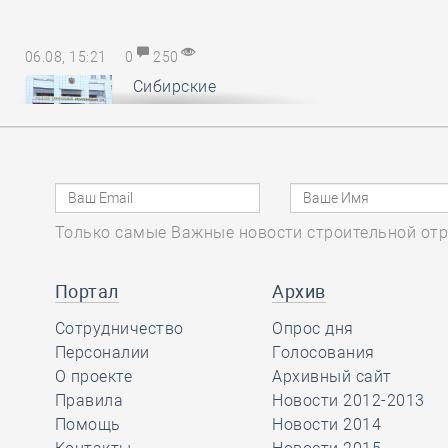
06.08, 15:21
0
250
Сибирские
саморегуляторы
понесли
субсидиарную ответственность за
авансы, неотработанные
обанкротившимся членом СРО
Только самые Важные новости строительной отр
06.08, 14:17
0
158
Портал
Архив
В Минстрое России
Сотрудничество
обсудили
Опрос дня
Персоналии
предложения по
Голосования
повышению энергоэффективности
О проекте
Архивный сайт
многоквартирных домов
Правила
Новости 2012-2013
Помощь
Новости 2014