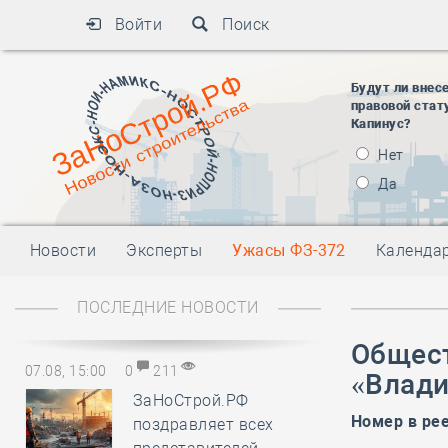
Войти
Поиск
Будут ли внес
правовой стат
Капинус?
Нет
Да
Новости
Эксперты
Ужасы ФЗ-372
Календа
ПОСЛЕДНИЕ НОВОСТИ
Общест
07.08, 15:00
0
211
«Влади
ЗаНоСтрой.РФ
Номер в ре
поздравляет всех