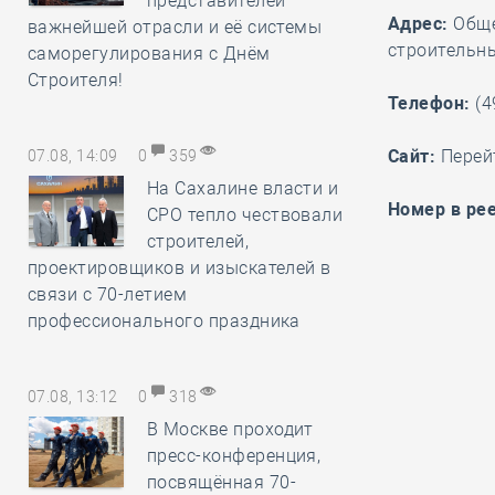
представителей
Адрес:
Обще
важнейшей отрасли и её системы
строительн
саморегулирования с Днём
Строителя!
Телефон:
(4
Cайт:
Перей
07.08, 14:09
0
359
На Сахалине власти и
Номер в рее
СРО тепло чествовали
строителей,
проектировщиков и изыскателей в
связи с 70-летием
профессионального праздника
07.08, 13:12
0
318
В Москве проходит
пресс-конференция,
посвящённая 70-