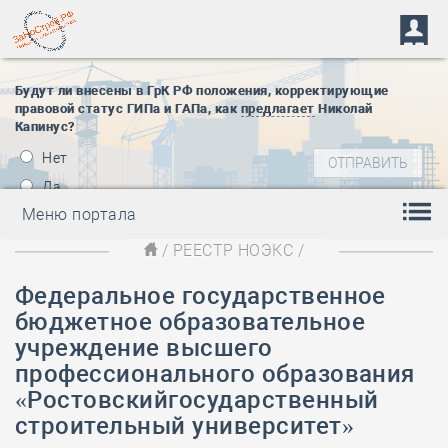
Будут ли внесены в ГрК РФ положения, корректирующие
правовой статус ГИПа и ГАПа, как
предлагает
Николай
Капинус?
Нет
Да
Меню портала
/
РЕЕСТР НОЭКС
/
Федеральное государственное
бюджетное образовательное
учреждение высшего
профессионального образования
«Ростовскийгосударственный
строительный университет»