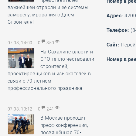
представителей
Номер в ре
важнейшей отрасли и её системы
саморегулирования с Днём
Адрес:
42007
Строителя!
Телефон:
(8
07.08, 14:09
0
350
Cайт:
Перей
На Сахалине власти и
СРО тепло чествовали
Номер в рее
строителей,
проектировщиков и изыскателей в
связи с 70-летием
профессионального праздника
07.08, 13:12
0
241
В Москве проходит
пресс-конференция,
посвящённая 70-