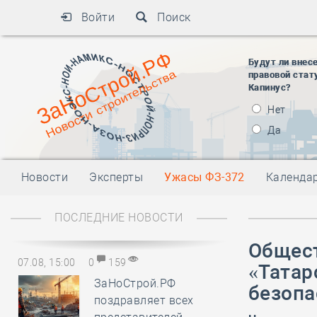
Войти
Поиск
Будут ли внес
правовой стат
Капинус?
Нет
Да
Новости
Эксперты
Ужасы ФЗ-372
Календа
ПОСЛЕДНИЕ НОВОСТИ
Общест
07.08, 15:00
0
159
«Татар
ЗаНоСтрой.РФ
безопа
поздравляет всех