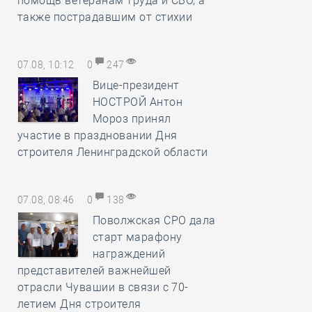
помощь ветеранам труда и СВО, а
также пострадавшим от стихии
07.08, 10:12
0
247
Вице-президент
НОСТРОЙ Антон
Мороз принял
участие в праздновании Дня
строителя Ленинградской области
07.08, 08:46
0
138
Поволжская СРО дала
старт марафону
награждений
представителей важнейшей
отрасли Чувашии в связи с 70-
летием Дня строителя