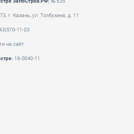
естре ЗаНоСтрой.РФ:
№ 635
28 мая
-
Д
3, г. Казань, ул. Толбухина, д. 11
43)570-11-03
ти на сайт
стре:
16-0040-11