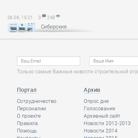
06.08, 15:21
0
248
Сибирские
саморегуляторы
понесли
субсидиарную ответственность за
авансы, неотработанные
обанкротившимся членом СРО
Только самые Важные новости строительной отр
06.08, 14:17
0
156
Портал
Архив
В Минстрое России
Сотрудничество
обсудили
Опрос дня
Персоналии
предложения по
Голосования
повышению энергоэффективности
О проекте
Архивный сайт
многоквартирных домов
Правила
Новости 2012-2013
Помощь
Новости 2014