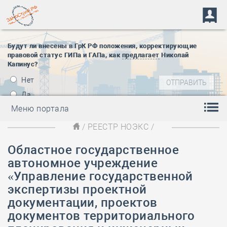
Будут ли внесены в ГрК РФ положения, корректирующие
правовой статус ГИПа и ГАПа, как
предлагает
Николай
Капинус?
Нет
Да
Меню портала
/
РЕЕСТР НОЭКС
/
Областное государственное
автономное учреждение
«Управление государственной
экспертизы проектной
документации, проектов
документов территориального