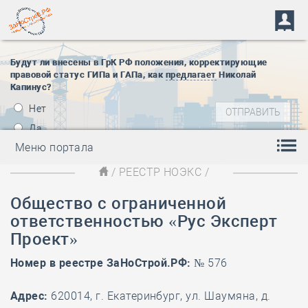
Будут ли внесены в ГрК РФ положения, корректирующие
правовой статус ГИПа и ГАПа, как
предлагает
Николай
Капинус?
Нет
Да
Меню портала
/
РЕЕСТР НОЭКС
/
Общество с ограниченной
ответственностью «Рус Эксперт
Проект»
Номер в реестре ЗаНоСтрой.РФ:
№ 576
Адрес:
620014, г. Екатеринбург, ул. Шаумяна, д.