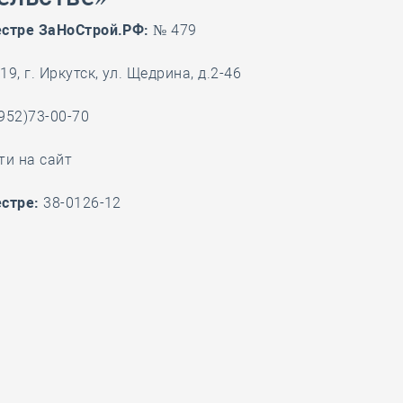
28 мая
-
Д
естре ЗаНоСтрой.РФ:
№ 479
9, г. Иркутск, ул. Щедрина, д.2-46
952)73-00-70
ти на сайт
стре:
38-0126-12