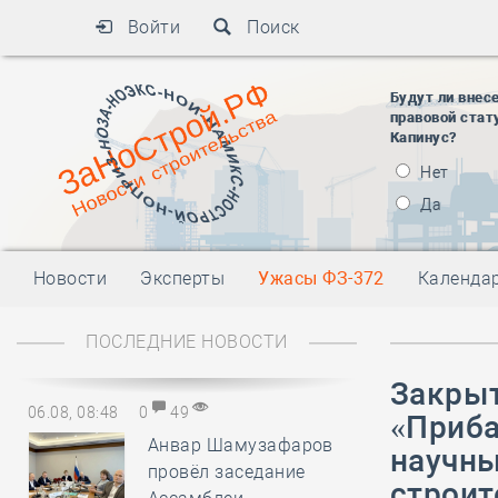
Войти
Поиск
Будут ли внес
правовой стат
Капинус?
Нет
Да
Новости
Эксперты
Ужасы ФЗ-372
Календа
ПОСЛЕДНИЕ НОВОСТИ
Закрыт
06.08, 08:48
0
49
«Приба
Анвар Шамузафаров
научны
провёл заседание
строит