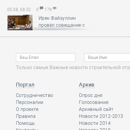
05.08, 08:52
0
179
Ирек Файзуллин
провёл совещание с
представителями ПАО
ДОМ.РФ по вопросам КРТ и
формирования комфортной
городской среды
Только самые Важные новости строительной отр
04.08, 15:31
0
498
Поволжская СРО
Портал
Архив
отбилась от иска о
Сотрудничество
субсидиарной
Опрос дня
ответственности, убедив арбитраж
Персоналии
Голосования
в пропуске истцом срока исковой
О проекте
Архивный сайт
давности
Правила
Новости 2012-2013
Помощь
Новости 2014