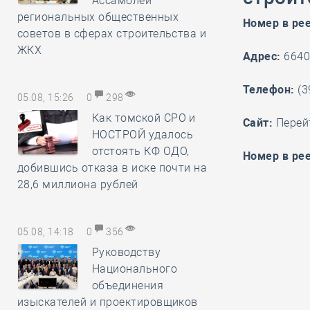
Ассамблеи
региональных общественных
Номер в ре
советов в сферах строительства и
ЖКХ
Адрес:
66401
Телефон:
(3
05.08, 15:26
0
298
Как томской СРО и
Cайт:
Перей
НОСТРОЙ удалось
отстоять КФ ОДО,
Номер в рее
добившись отказа в иске почти на
28,6 миллиона рублей
05.08, 14:18
0
356
Руководству
Национального
объединения
изыскателей и проектировщиков