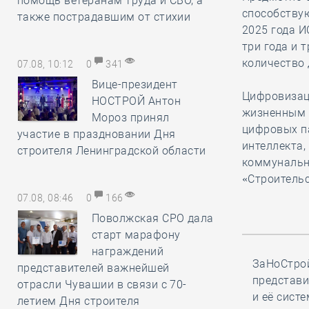
помощь ветеранам труда и СВО, а
способствую
также пострадавшим от стихии
2025 года И
три года и 
количество 
07.08, 10:12
0
341
Вице-президент
Цифровизац
НОСТРОЙ Антон
жизненным 
Мороз принял
цифровых па
участие в праздновании Дня
интеллекта
строителя Ленинградской области
коммунальн
«Строительс
07.08, 08:46
0
166
Поволжская СРО дала
старт марафону
награждений
ЗаНоСтрой
представителей важнейшей
представи
отрасли Чувашии в связи с 70-
и её сист
летием Дня строителя