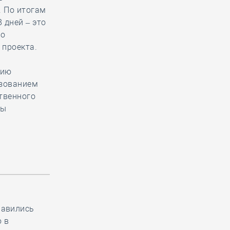
. По итогам
 дней – это
но
 проекта.
нию
ьзованием
твенного
ты
равились
 в