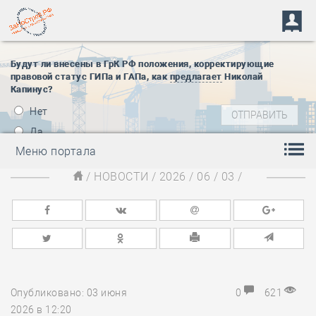
Будут ли внесены в ГрК РФ положения, корректирующие
правовой статус ГИПа и ГАПа, как
предлагает
Николай
Капинус?
Нет
Да
Меню портала
/
НОВОСТИ
/
2026
/
06
/
03
/
Опубликовано: 03 июня
0
621
2026 в 12:20