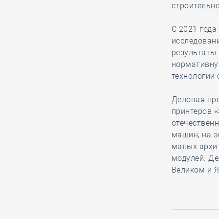
строительно
06.08, 13:15
0
221
Как руководитель
С 2021 год
белгородской СРО
исследовани
вручал орден
результаты 
заслуженному строителю к его 90-
нормативну
летнему юбилею
технологии 
Деловая пр
06.08, 12:20
0
385
принтеров 
В строительный
отечествен
полдень. Российские
машин, на э
студенты
малых архи
отправились строить атомную
модулей. Д
станцию в Египет
Великом и Я
06.08, 11:16
0
188
НОСТРОЙ представил