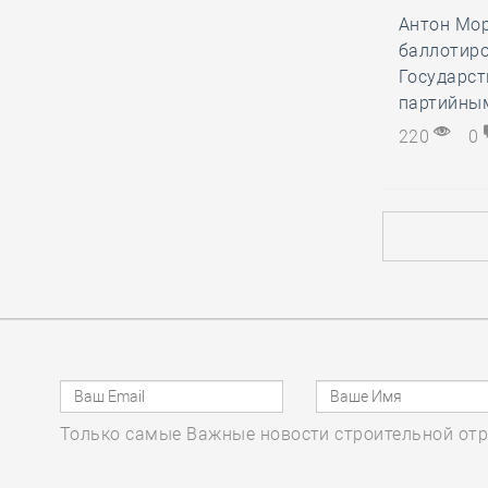
результаты
Антон Мор
деятельности по
баллотиро
импортозамещению
Государс
стройматериалов на
партийным
Всероссийском медиафоруме
220
0
«Строим будущее России»
06.08, 10:14
0
273
СРО из Северной
столицы частично
ответила по
субсидиарному иску за вред,
причинённый подрядчиком в ходе
капремонта МКД
Только самые Важные новости строительной отр
06.08, 08:48
0
130