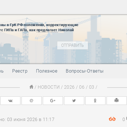
12 августа
22 августа
01 сентябр
ены в ГрК РФ положения, корректирующие
ус ГИПа и ГАПа, как
предлагает
Николай
10 ноября
27 января
блокады
01 мая
-
Д
09 мая
-
Д
28 мая
-
Д
рь
Реестр
Полезное
Вопросы-Ответы
12 августа
22 августа
/
НОВОСТИ
/
2026
/
06
/
03
/
01 сентябр
10 ноября
27 января
блокады
01 мая
-
Д
о: 03 июня 2026 в 11:17
0
09 мая
-
Д