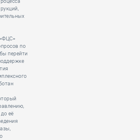
процесса
рукций,
оительных
 «ФЦС»
опросов по
обы перейти
поддержке
тия
мплексного
ботан
оторый
равлению,
до её
ведения
азы,
о