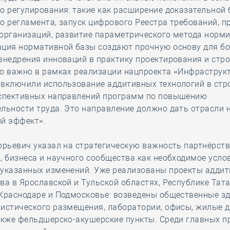
о регулирования: такие как расширение доказательной
о регламента, запуск цифрового Реестра требований, 
 организаций, развитие параметрического метода норм
ация нормативной базы создают прочную основу для бо
внедрения инноваций в практику проектирования и стро
о важно в рамках реализации нацпроекта «Инфраструк
 включили использование аддитивных технологий в стр
рспективных направлений программ по повышению
льности труда. Это направление должно дать отрасли 
ий эффект».
орьевич указал на стратегическую важность партнёрст
, бизнеса и научного сообщества как необходимое усло
 указанных изменений. Уже реализованы проекты аддит
ва в Ярославской и Тульской областях, Республике Тата
Краснодаре и Подмосковье: возведены общественные зд
истического размещения, лаборатории, офисы, жилые 
также фельдшерско-акушерские пункты. Среди главных 