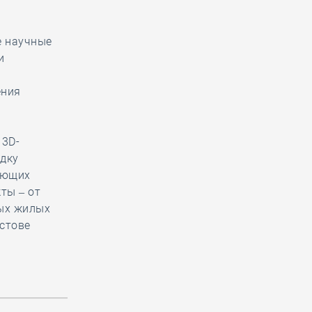
е научные
и
ения
 3D-
дку
ающих
ты – от
вых жилых
стове