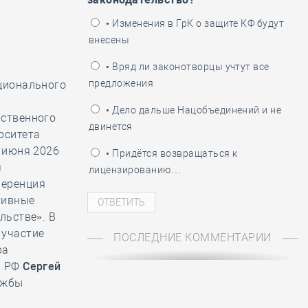
ень пограничника
• Изменения в ГрК о защите КФ будут
внесены
• Вряд ли законотворцы учтут все
предложения
ционального
• Дело дальше Нацобъединений и не
рственного
двинется
рситета
4 июня 2026
• Придётся возвращаться к
я
лицензированию…
ференция
тивные
льстве». В
 участие
ПОСЛЕДНИЕ КОММЕНТАРИИ
ра
Х РФ
Сергей
ужбы