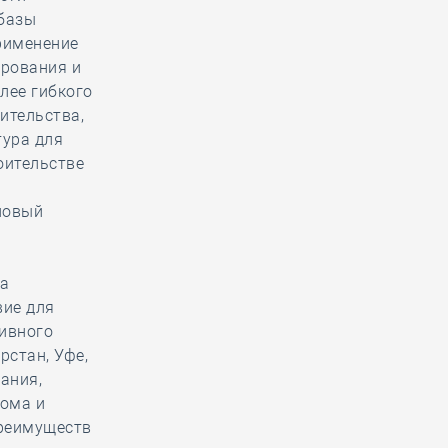
 базы
применение
ирования и
лее гибкого
ительства,
тура для
оительстве
новый
ва
вие для
ивного
рстан, Уфе,
ания,
дома и
преимуществ