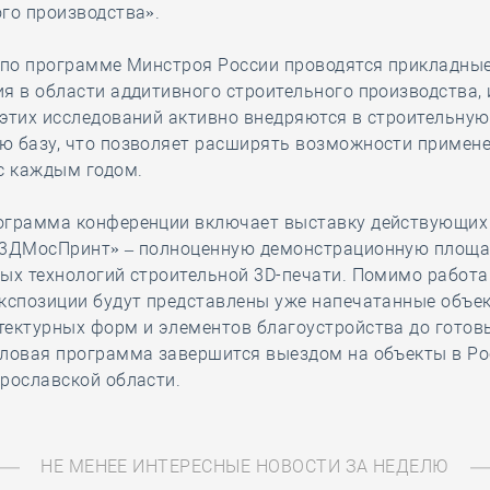
го производства».
а по программе Минстроя России проводятся прикладны
я в области аддитивного строительного производства, 
этих исследований активно внедряются в строительную
ю базу, что позволяет расширять возможности примен
с каждым годом.
ограмма конференции включает выставку действующих
«3ДМосПринт» – полноценную демонстрационную площа
ных технологий строительной 3D-печати. Помимо работ
кспозиции будут представлены уже напечатанные объек
тектурных форм и элементов благоустройства до гото
еловая программа завершится выездом на объекты в Ро
рославской области.
НЕ МЕНЕЕ ИНТЕРЕСНЫЕ НОВОСТИ ЗА НЕДЕЛЮ