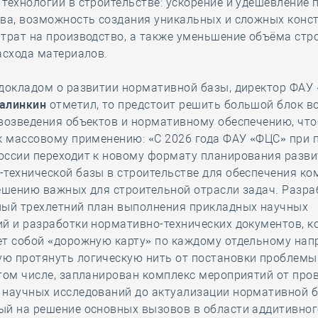
технологий в строительстве: ускорение и удешевление 
ва, возможность создания уникальных и сложных конст
трат на производство, а также уменьшение объёма стр
асхода материалов.
 докладом о развитии нормативной базы, директор ФАУ
алинкин
отметил, то предстоит решить большой блок в
возведения объектов и нормативному обеспечению, чт
к массовому применению: «C 2026 года ФАУ «ФЦС» при 
оссии переходит к новому формату планирования разви
технической базы в строительстве для обеспечения ко
ешению важных для строительной отрасли задач. Разра
ный трехлетний план выполнения прикладных научных
й и разработки нормативно-технических документов, к
ет собой «дорожную карту» по каждому отдельному нап
ю протянуть логическую нить от постановки проблемы 
том числе, запланирован комплекс мероприятий от про
 научных исследований до актуализации нормативной б
ый на решение основных вызовов в области аддитивног