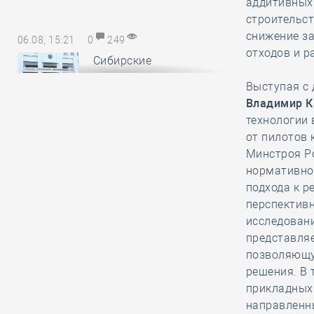
аддитивных 
строительст
снижение за
06.08, 15:21
0
249
отходов и р
Сибирские
саморегуляторы
Выступая с
понесли
Владимир К
субсидиарную ответственность за
технологии 
авансы, неотработанные
от пилотов 
обанкротившимся членом СРО
Минстроя Р
нормативно-
подхода к р
06.08, 14:17
0
157
перспектив
В Минстрое России
исследовани
обсудили
представля
предложения по
позволяющу
повышению энергоэффективности
решения. В 
многоквартирных домов
прикладных
направленн