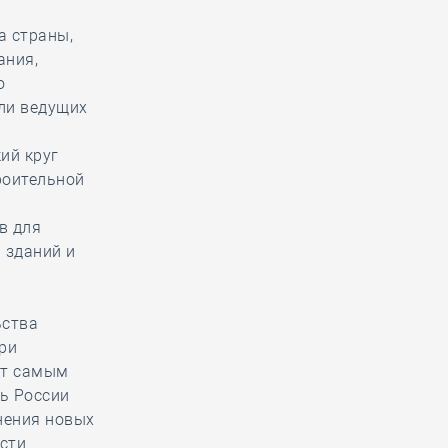
а страны,
ания,
о
ли ведущих
ий круг
роительной
в для
 зданий и
ьства
при
ет самым
ь России
нения новых
асти