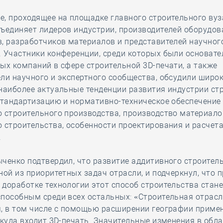
, проходящее на площадке главного строительного вуз
ъединяет лидеров индустрии, производителей оборудов
, разработчиков материалов и представителей научног
 Участники конференции, среди которых были основате
ых компаний в сфере строительной 3D-печати, а также
ли научного и экспертного сообщества, обсудили широк
наиболее актуальные тенденции развития индустрии ст
стандартизацию и нормативно-техническое обеспечение
 строительного производства, производство материало
 строительства, особенности проектирования и расчета
.
ченко подтвердил, что развитие аддитивного строител
ной из приоритетных задач отрасли, и подчеркнул, что 
доработке технологии этот способ строительства стан
пособным среди всех остальных: «Строительная отрасл
я, в том числе с помощью расширении географии приме
 куда входит 3D-печать. Значительные изменения в обл