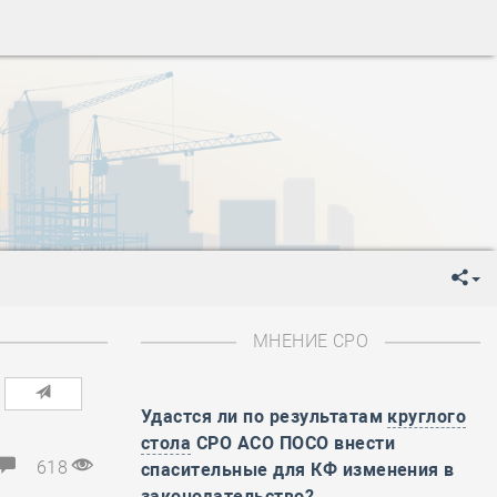
-
День Строителя
-
День Государственного флага Российской Федерации
я
-
День знаний
-
День сотрудника органов внутренних дел РФ
-
День полного освобождения Ленинграда от фашистской
ень Весны и Труда
ень Победы!
ень пограничника
-
День Строителя
-
День Государственного флага Российской Федерации
МНЕНИЕ СРО
я
-
День знаний
-
День сотрудника органов внутренних дел РФ
-
День полного освобождения Ленинграда от фашистской
Удастся ли по результатам
круглого
стола
СРО АСО ПОСО внести
ень Весны и Труда
618
спасительные для КФ изменения в
ень Победы!
законодательство?