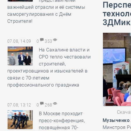
представителей
Перспе
важнейшей отрасли и её системы
технол
саморегулирования с Днём
3ДМик
Строителя!
07.08, 14:09
0
353
На Сахалине власти и
СРО тепло чествовали
строителей,
проектировщиков и изыскателей в
связи с 70-летием
профессионального праздника
07.08, 13:12
0
268
Скача
В Москве проходит
Музыченко
пресс-конференция,
Минстроя Р
посвящённая 70-