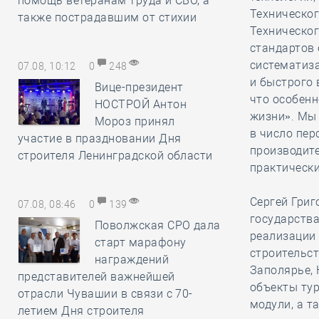
помощь ветеранам труда и СВО, а
Техническог
также пострадавшим от стихии
Техническог
стандартов
систематиз
07.08, 10:12
0
248
и быстрого 
Вице-президент
что особенн
НОСТРОЙ Антон
жизни». Мы
Мороз принял
в число пе
участие в праздновании Дня
производите
строителя Ленинградской области
практическ
Сергей Григ
07.08, 08:46
0
139
государства
Поволжская СРО дала
реализации
старт марафону
строительст
награждений
Заполярье, 
представителей важнейшей
объекты тур
отрасли Чувашии в связи с 70-
модули, а 
летием Дня строителя