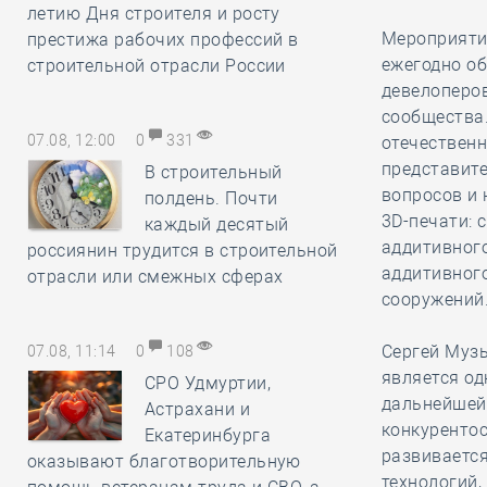
летию Дня строителя и росту
Мероприятие
престижа рабочих профессий в
ежегодно об
строительной отрасли России
девелоперов
сообщества.
07.08, 12:00
0
331
отечественн
представите
В строительный
вопросов и 
полдень. Почти
3D-печати: 
каждый десятый
аддитивного
россиянин трудится в строительной
аддитивного
отрасли или смежных сферах
сооружений
Сергей Музы
07.08, 11:14
0
108
является од
СРО Удмуртии,
дальнейшей 
Астрахани и
конкурентос
Екатеринбурга
развиваетс
оказывают благотворительную
технологий,