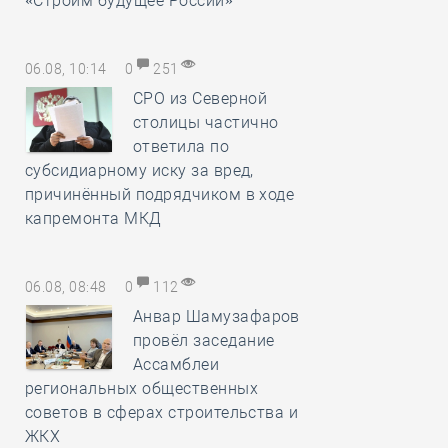
«Строим будущее России»
06.08, 10:14
0
251
СРО из Северной
столицы частично
ответила по
субсидиарному иску за вред,
причинённый подрядчиком в ходе
капремонта МКД
06.08, 08:48
0
112
Анвар Шамузафаров
провёл заседание
Ассамблеи
региональных общественных
советов в сферах строительства и
ЖКХ