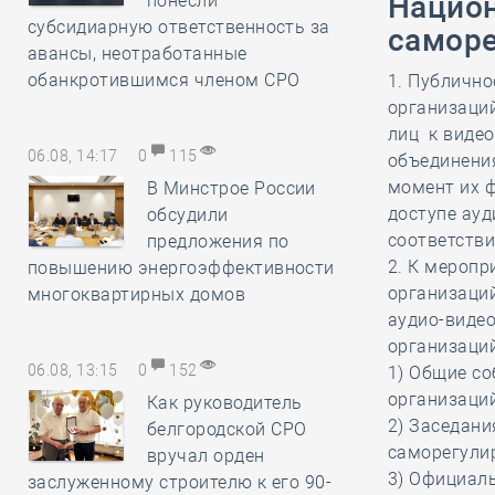
Национ
понесли
субсидиарную ответственность за
саморе
авансы, неотработанные
обанкротившимся членом СРО
1. Публичн
организаци
лиц к видео
06.08, 14:17
0
115
объединени
момент их 
В Минстрое России
доступе ау
обсудили
соответстви
предложения по
2. К мероп
повышению энергоэффективности
организаци
многоквартирных домов
аудио-виде
организаций
06.08, 13:15
0
152
1) Общие с
организаций
Как руководитель
2) Заседани
белгородской СРО
саморегули
вручал орден
3) Официал
заслуженному строителю к его 90-