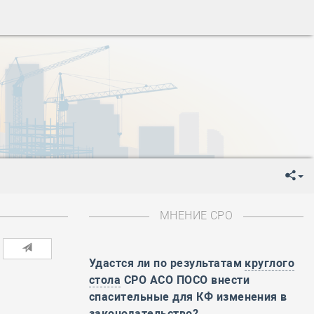
ень пограничника
-
День Строителя
-
День Государственного флага Российской Федерации
я
-
День знаний
-
День сотрудника органов внутренних дел РФ
-
День полного освобождения Ленинграда от фашистской
ень Весны и Труда
ень Победы!
ень пограничника
-
День Строителя
-
День Государственного флага Российской Федерации
МНЕНИЕ СРО
я
-
День знаний
-
День сотрудника органов внутренних дел РФ
Удастся ли по результатам
круглого
-
День полного освобождения Ленинграда от фашистской
стола
СРО АСО ПОСО внести
ень Весны и Труда
спасительные для КФ изменения в
ень Победы!
законодательство?