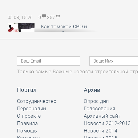
05.08, 15:26
0
357
Как томской СРО и
НОСТРОЙ удалось
отстоять КФ ОДО,
добившись отказа в иске почти на
28,6 миллиона рублей
Только самые Важные новости строительной отр
05.08, 14:18
0
392
Руководству
Портал
Архив
Национального
Сотрудничество
объединения
Опрос дня
изыскателей и проектировщиков
Персоналии
Голосования
вручены награды
О проекте
Архивный сайт
профессионального сообщества
Правила
Новости 2012-2013
Помощь
Новости 2014