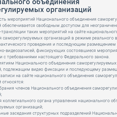
ального объединения
28 мая
-
Д
гулируемых организаций
ость мероприятий Национального объединения саморег
й обеспечивается свободным доступом для неограничен
-трансляции таких мероприятий на сайте национальног
я саморегулируемых организаций в режиме реального 
фактического проведения и последующим размещением
дио-видеозаписей, фиксирующих состоявшиеся мероприя
и с требованиями настоящего Федерального закона.
риятиям Национального объединения саморегулируемых
й, подлежащим видео фиксации и последующему разме
озаписи на сайте национального объединения саморегу
 относятся:
обрания членов Национального объединения саморегул
;
я коллегиального органа управления национального о
руемых организаций;
ьные заседания структурных подразделений Националь