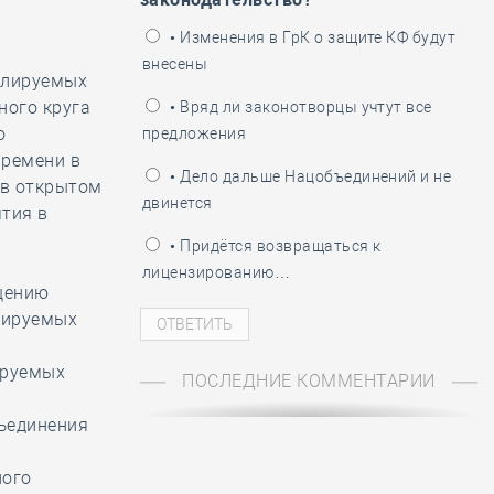
ень пограничника
• Изменения в ГрК о защите КФ будут
внесены
улируемых
ного круга
• Вряд ли законотворцы учтут все
о
предложения
времени в
• Дело дальше Нацобъединений и не
 в открытом
двинется
тия в
• Придётся возвращаться к
лицензированию…
щению
лируемых
ируемых
ПОСЛЕДНИЕ КОММЕНТАРИИ
бъединения
ного