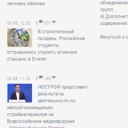
объединени
летнему юбилею
групп.
4) Дополнить
содержания
06.08, 12:20
0
351
В строительный
Венуться к
полдень. Российские
студенты
отправились строить атомную
станцию в Египет
06.08, 11:16
0
160
НОСТРОЙ представил
результаты
деятельности по
импортозамещению
стройматериалов на
Всероссийском медиафоруме