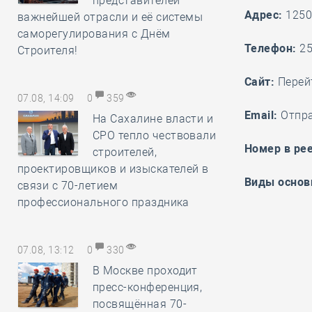
представителей
Адрес:
1250
важнейшей отрасли и её системы
саморегулирования с Днём
Телефон:
25
Строителя!
Cайт:
Перей
07.08, 14:09
0
359
Email:
Отпр
На Сахалине власти и
СРО тепло чествовали
Номер в рее
строителей,
проектировщиков и изыскателей в
Виды основ
связи с 70-летием
профессионального праздника
07.08, 13:12
0
330
В Москве проходит
пресс-конференция,
посвящённая 70-