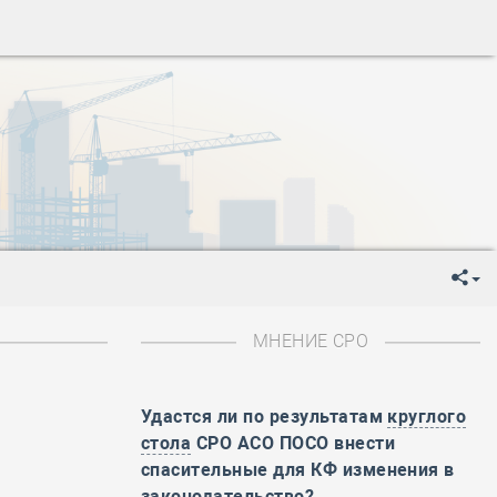
ень пограничника
-
День Строителя
-
День Государственного флага Российской Федерации
я
-
День знаний
-
День сотрудника органов внутренних дел РФ
-
День полного освобождения Ленинграда от фашистской
ень Весны и Труда
ень Победы!
ень пограничника
-
День Строителя
-
День Государственного флага Российской Федерации
МНЕНИЕ СРО
я
-
День знаний
-
День сотрудника органов внутренних дел РФ
-
День полного освобождения Ленинграда от фашистской
Удастся ли по результатам
круглого
стола
СРО АСО ПОСО внести
ень Весны и Труда
спасительные для КФ изменения в
ень Победы!
законодательство?