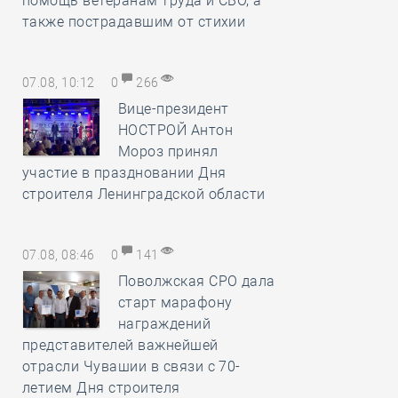
помощь ветеранам труда и СВО, а
также пострадавшим от стихии
07.08, 10:12
0
266
Вице-президент
НОСТРОЙ Антон
Мороз принял
участие в праздновании Дня
строителя Ленинградской области
07.08, 08:46
0
141
Поволжская СРО дала
старт марафону
награждений
представителей важнейшей
отрасли Чувашии в связи с 70-
летием Дня строителя