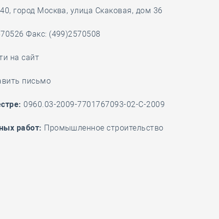
40, город Москва, улица Скаковая, дом 36
28 мая
-
Д
70526 Факс: (499)2570508
ти на сайт
авить письмо
стре:
0960.03-2009-7701767093-02-С-2009
ных работ:
Промышленное строительство