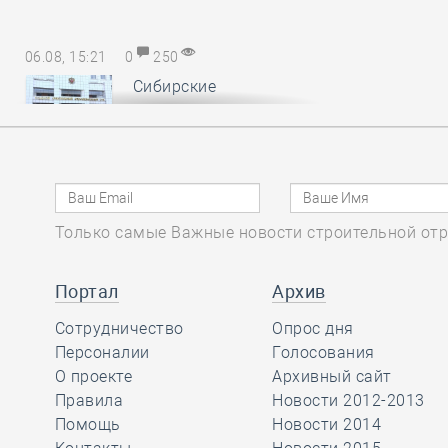
06.08, 15:21
0
250
Сибирские
саморегуляторы
понесли
субсидиарную ответственность за
авансы, неотработанные
обанкротившимся членом СРО
Только самые Важные новости строительной отр
06.08, 14:17
0
158
Портал
Архив
В Минстрое России
Сотрудничество
обсудили
Опрос дня
Персоналии
предложения по
Голосования
повышению энергоэффективности
О проекте
Архивный сайт
многоквартирных домов
Правила
Новости 2012-2013
Помощь
Новости 2014