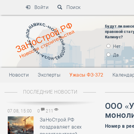
Войти
Поиск
Будут ли внес
правовой стат
Капинус?
Нет
Да
Новости
Эксперты
Ужасы ФЗ-372
Календа
ПОСЛЕДНИЕ НОВОСТИ
ООО «
07.08, 15:00
0
211
монол
ЗаНоСтрой.РФ
Номер в ре
поздравляет всех