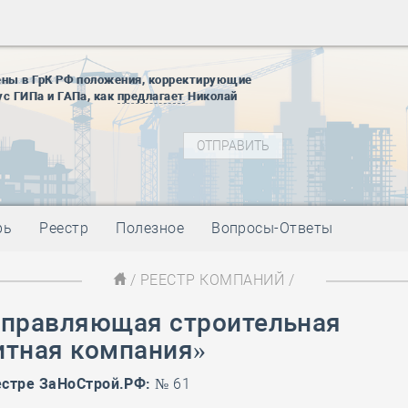
28 мая
-
Д
12 августа
22 августа
ены в ГрК РФ положения, корректирующие
01 сентябр
ус ГИПа и ГАПа, как
предлагает
Николай
10 ноября
27 января
блокады
01 мая
-
Д
09 мая
-
Д
28 мая
-
Д
рь
Реестр
Полезное
Вопросы-Ответы
12 августа
22 августа
/
РЕЕСТР КОМПАНИЙ
/
01 сентябр
Управляющая строительная
10 ноября
27 января
итная компания»
блокады
01 мая
-
Д
естре ЗаНоСтрой.РФ:
№ 61
09 мая
-
Д