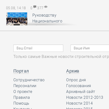
05.08, 14:18
0
377
Руководству
Национального
объединения
изыскателей и проектировщиков
вручены награды
профессионального сообщества
Только самые Важные новости строительной отр
05.08, 13:16
0
360
СРО Вологодчины
Портал
Архив
традиционно провела
Сотрудничество
региональную
Опрос дня
Спартакиаду строителей в
Персоналии
Голосования
преддверии их профессионального
О проекте
Архивный сайт
праздника
Правила
Новости 2012-2013
Помощь
Новости 2014