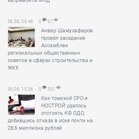
капремонта МКД
06.08, 08:48
0
97
Анвар Шамузафаров
провёл заседание
Ассамблеи
региональных общественных
советов в сферах строительства и
ЖКХ
05.08, 15:26
0
331
Как томской СРО и
НОСТРОЙ удалось
отстоять КФ ОДО,
добившись отказа в иске почти на
28,6 миллиона рублей