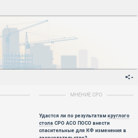
ень пограничника
-
День Строителя
-
День Государственного флага Российской Федерации
я
-
День знаний
-
День сотрудника органов внутренних дел РФ
-
День полного освобождения Ленинграда от фашистской
ень Весны и Труда
ень Победы!
ень пограничника
-
День Строителя
-
День Государственного флага Российской Федерации
МНЕНИЕ СРО
я
-
День знаний
-
День сотрудника органов внутренних дел РФ
-
День полного освобождения Ленинграда от фашистской
Удастся ли по результатам
круглого
стола
СРО АСО ПОСО внести
ень Весны и Труда
спасительные для КФ изменения в
ень Победы!
законодательство?