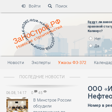
Войти
Поиск
Будут ли внес
правовой стат
Капинус?
Нет
Да
Новости
Эксперты
Ужасы ФЗ-372
Календа
ПОСЛЕДНИЕ НОВОСТИ
ООО «
06.08, 14:17
0
45
Нефтео
В Минстрое России
Номер в ре
обсудили