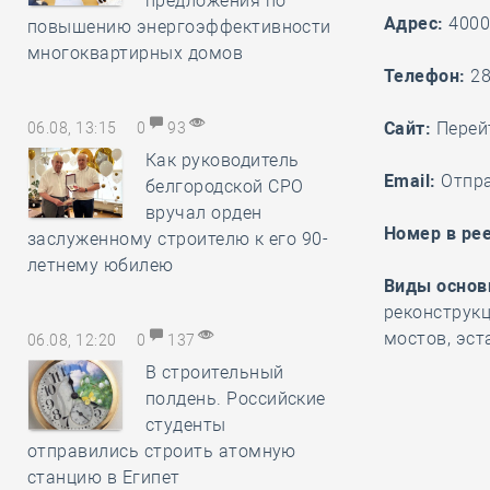
предложения по
Адрес:
4000
повышению энергоэффективности
многоквартирных домов
Телефон:
28
Cайт:
Перей
06.08, 13:15
0
93
Как руководитель
Email:
Отпр
белгородской СРО
вручал орден
Номер в рее
заслуженному строителю к его 90-
летнему юбилею
Виды основ
реконструк
мостов, эст
06.08, 12:20
0
137
В строительный
полдень. Российские
студенты
отправились строить атомную
станцию в Египет