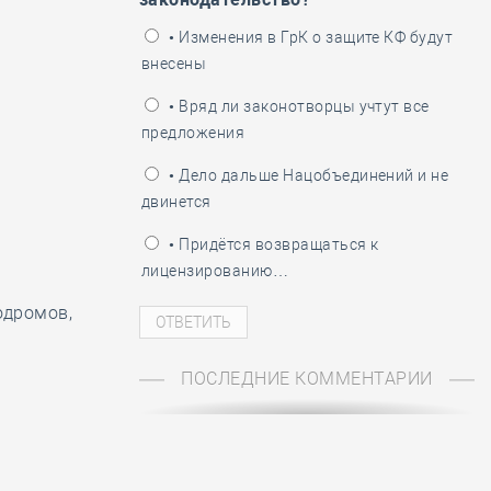
ень пограничника
• Изменения в ГрК о защите КФ будут
внесены
• Вряд ли законотворцы учтут все
предложения
• Дело дальше Нацобъединений и не
двинется
• Придётся возвращаться к
лицензированию…
одромов,
ПОСЛЕДНИЕ КОММЕНТАРИИ