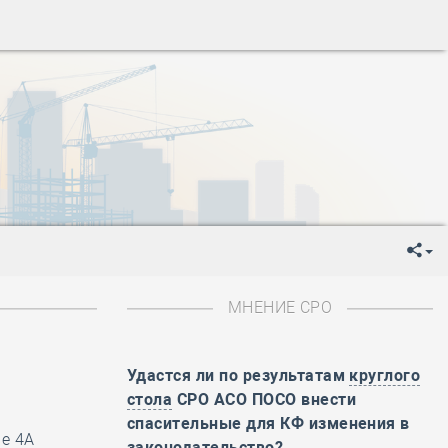
ень пограничника
-
День Строителя
-
День Государственного флага Российской Федерации
я
-
День знаний
-
День сотрудника органов внутренних дел РФ
-
День полного освобождения Ленинграда от фашистской
ень Весны и Труда
ень Победы!
ень пограничника
-
День Строителя
-
День Государственного флага Российской Федерации
МНЕНИЕ СРО
я
-
День знаний
-
День сотрудника органов внутренних дел РФ
-
День полного освобождения Ленинграда от фашистской
Удастся ли по результатам
круглого
стола
СРО АСО ПОСО внести
ень Весны и Труда
спасительные для КФ изменения в
ие 4А
ень Победы!
законодательство?