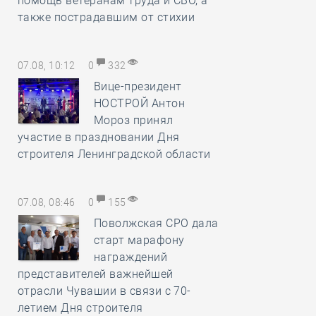
помощь ветеранам труда и СВО, а
также пострадавшим от стихии
07.08, 10:12
0
332
Вице-президент
НОСТРОЙ Антон
Мороз принял
участие в праздновании Дня
строителя Ленинградской области
07.08, 08:46
0
155
Поволжская СРО дала
старт марафону
награждений
представителей важнейшей
отрасли Чувашии в связи с 70-
летием Дня строителя