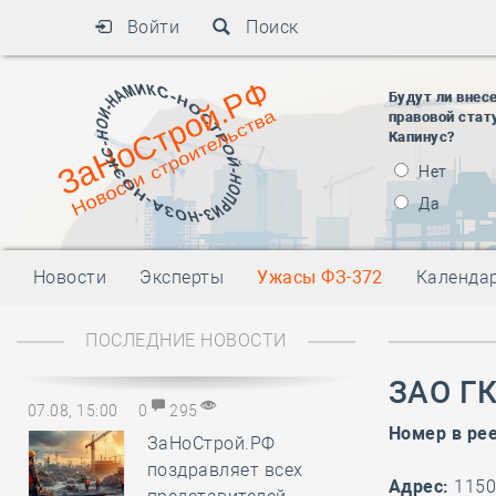
Войти
Поиск
Будут ли внес
правовой стат
Капинус?
Нет
Да
Новости
Эксперты
Ужасы ФЗ-372
Календа
ПОСЛЕДНИЕ НОВОСТИ
ЗАО ГК
07.08, 15:00
0
295
Номер в ре
ЗаНоСтрой.РФ
поздравляет всех
Адрес:
1150