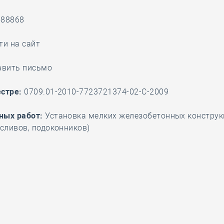
28 мая
-
Д
588868
ти на сайт
авить письмо
стре:
0709.01-2010-7723721374-02-С-2009
ных работ:
Установка мелких железобетонных конструк
 сливов, подоконников)