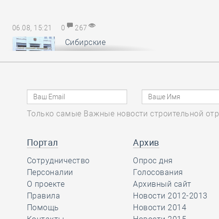
06.08, 15:21
0
267
Сибирские
саморегуляторы
понесли
субсидиарную ответственность за
авансы, неотработанные
обанкротившимся членом СРО
Только самые Важные новости строительной отр
06.08, 14:17
0
171
Портал
Архив
В Минстрое России
Сотрудничество
обсудили
Опрос дня
Персоналии
предложения по
Голосования
повышению энергоэффективности
О проекте
Архивный сайт
многоквартирных домов
Правила
Новости 2012-2013
Помощь
Новости 2014