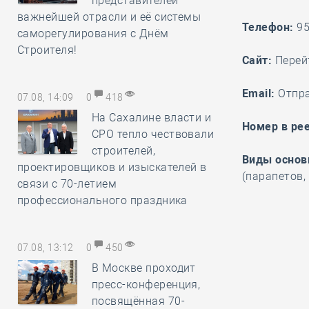
представителей
важнейшей отрасли и её системы
Телефон:
9
саморегулирования с Днём
Строителя!
Cайт:
Перей
Email:
Отпр
07.08, 14:09
0
418
На Сахалине власти и
Номер в рее
СРО тепло чествовали
строителей,
Виды основ
проектировщиков и изыскателей в
(парапетов,
связи с 70-летием
профессионального праздника
07.08, 13:12
0
450
В Москве проходит
пресс-конференция,
посвящённая 70-