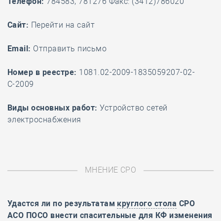
Телефон:
784583, 781276 Факс: (3412)786020
Cайт:
Перейти на сайт
Email:
Отправить письмо
Номер в реестре:
1081.02-2009-1835059207-02-
С-2009
Виды основных работ:
Устройство сетей
электроснабжения
МНЕНИЕ СРО
Удастся ли по результатам
круглого стола
СРО
АСО ПОСО внести спасительные для КФ изменения