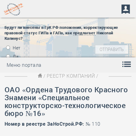
Будут ли внесены в ГрК РФ положения, корректирующие
правовой статус ГИПа и ГАПа, как
предлагает
Николай
Капинус?
Нет
Да
Меню портала
/
РЕЕСТР КОМПАНИЙ
/
ОАО «Ордена Трудового Красного
Знамени «Специальное
конструкторско-технологическое
бюро №16»
Номер в реестре ЗаНоСтрой.РФ:
№ 110