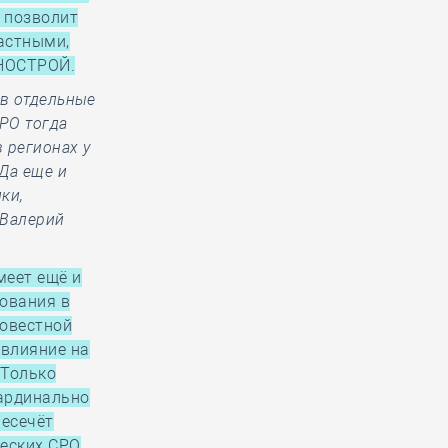
 позволит
астными,
 НОСТРОЙ.
 в отдельные
СРО тогда
в регионах у
 Да еще и
ки,
 Валерий
меет ещё и
рования в
совестной
 влияние на
 Только
кардинально
ресечёт
ческих СРО