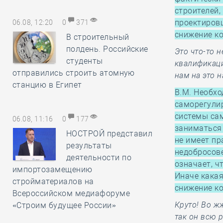
строителей,
проектировщ
06.08, 12:20
0
371
снижение к
В строительный
полдень. Российские
Это что-то н
студенты
квалификаци
отправились строить атомную
нам на это 
станцию в Египет
В.М. Необхо
саморегулир
системы сам
06.08, 11:16
0
177
заниматься 
НОСТРОЙ представил
не имеет пр
результаты
недобросове
деятельности по
означает, ч
импортозамещению
Иначе какая
стройматериалов на
снижение к
Всероссийском медиафоруме
Круто! Во жж
«Строим будущее России»
так он всю р