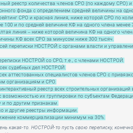
ный реестр количества членов СРО (по каждому СРО) и
онного фонда с определением средней величины на одн
рейтинг СРО и красная линия, ниже которой СРО по кол
е 100 и по средней величине КФ на одного члена менее 
ёлтая линия – ниже которой величина КФ на одного член
ичины КФ всех СРО за минусом ниже 300 тысяч.
сей переписки НОСТРОЙ с органами власти и управления 
ереписки НОСТРОЙ со СРО, т.е., с членами НОСТРОЙ.
всех судебных дел НОСТРОЙ.
сех аттестованных специалистов членов СРО с привязко
ым организациям и СРО.
интерактивный реестр всех строительных организаций 
с возможностью их группировки по субъектам Федераци
 и по другим признакам.
о и другие реестры информации.
нижение коммерциализации минимум на 30%.
хрень какая-то. НОСТРОЙ-то пусть свою переписку, конечно