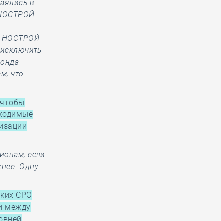
маялись в
у НОСТРОЙ
но НОСТРОЙ
е исключить
фонда
ем, что
 чтобы
бходимые
лизации
гионам, если
жнее. Одну
ьких СРО
ии между
ровней