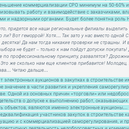
меньшение коммерциализации СРО минимум на 50-60% и
изовывать работу и взаимодействие с заказчиками, вл
ми и надзорными органами. Будет более понятна роль
о что, придется все наши региональные филиалы выделить
о ли? Вот геморрой! Хотя… Так зато у нас вместо одной 
и десятка! Да нам тогда никакие проверки не страшны. И 
выбора не будет – только к нам пойдут допуски покупать!
е по профессиональному принципу, развалятся? Дорожни
 Это же сколько нам еще клиентов прибавится! Молодец,
сава… Читаю дальше…
от электронных аукционов в закупках в строительстве и
е значение в части развития и укрепления саморегули
ве. Одной из основных причин «торговли» или недобро
етельств о допуске к выполнению работ, оказывающих
ть объектов, являются именно электронные аукционы…
едквалификация участников закупок в строительстве 
уацию и с коммерциализацией саморегулирования, и п
 преступную деятельность недобросовестных и коммер