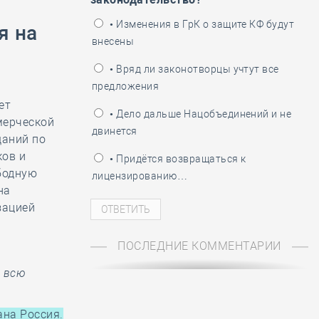
ень пограничника
• Изменения в ГрК о защите КФ будут
я на
внесены
• Вряд ли законотворцы учтут все
предложения
ет
• Дело дальше Нацобъединений и не
мерческой
двинется
щаний по
ков и
• Придётся возвращаться к
бодную
лицензированию…
на
зацией
ПОСЛЕДНИЕ КОММЕНТАРИИ
а всю
ана Россия.