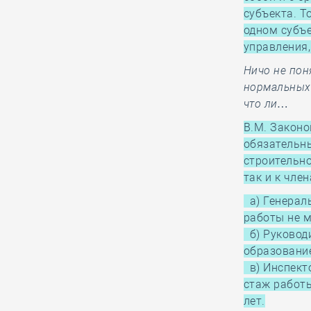
Российский форум
субъекта. Т
изыскателей пройдёт
одном субъе
в сентябре в Московском
управления,
государственном строительном
университете
Ничо не поня
нормальных 
что ли…
05.08, 10:15
0
348
В.М. Закон
Петербургский Фонд
обязательн
капремонта частично
строительно
отсудил у СРО из
так и к чле
Северной столицы возмещение за
а) Генерал
брак, допущенный её участником
работы не м
б) Руководи
образование
05.08, 08:52
0
216
в) Инспекто
Ирек Файзуллин
стаж работы
провёл совещание с
лет.
представителями ПАО