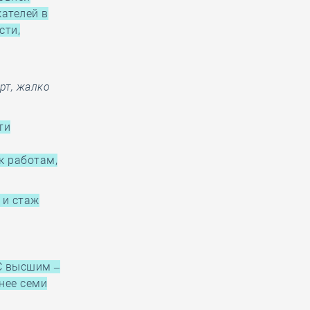
кателей в
сти,
рт, жалко
ти
к работам,
 и стаж
С высшим –
енее семи