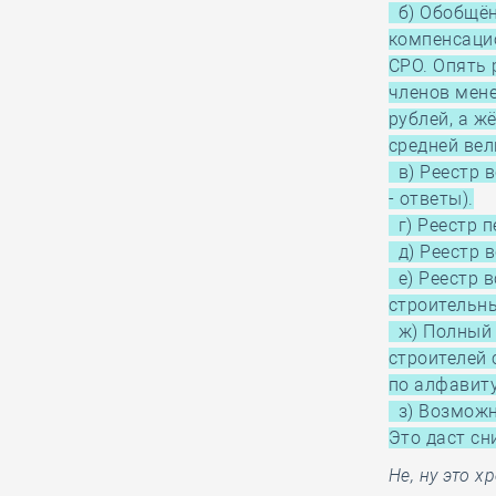
б) Обобщён
05.08, 15:26
0
367
компенсаци
Как томской СРО и
СРО. Опять 
НОСТРОЙ удалось
членов мене
отстоять КФ ОДО,
рублей, а ж
добившись отказа в иске почти на
средней вел
28,6 миллиона рублей
в) Реестр в
- ответы).
г) Реестр п
05.08, 14:18
0
399
д) Реестр 
Руководству
е) Реестр в
Национального
строительн
объединения
ж) Полный 
изыскателей и проектировщиков
строителей 
вручены награды
по алфавиту
профессионального сообщества
з) Возможн
Это даст с
Не, ну это 
05.08, 13:16
0
381