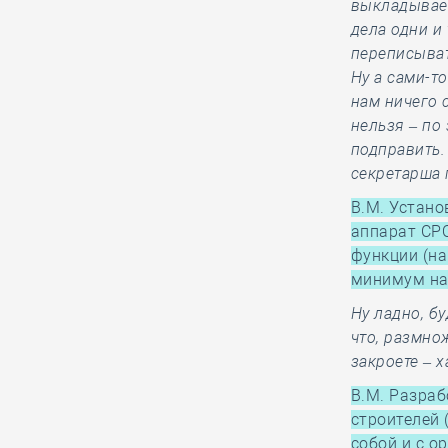
выкладывает
СРО Вологодчины
дела одни и
традиционно провела
переписыват
региональную
Ну а сами-т
Спартакиаду строителей в
нам ничего 
преддверии их профессионального
нельзя – по
праздника
подправить. 
секретарша 
05.08, 12:20
0
397
В.М. Устано
аппарат СР
В строительный
функции (на
полдень.
минимум на
Компенсации при
переезде из-за КРТ станут более
Ну ладно, б
справедливыми
что, размно
закроете – х
В.М. Разраб
05.08, 11:17
0
218
строителей 
Очередной
собой и с о