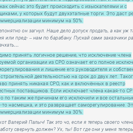
 как сейчас это будет происходить с изыскателями и с
иками, у которых будут двухэтапные торги. Это даст р
оммерциализации минимум на 50%.
епонятно он загнул. Наше дело допуск продать, а как уж т
я или пред- – нам по барабану. Пускай сами заказчики р
начхать…
димо принять логичное решение, что исключение члена
уемой организации из СРО означает его полное исключ
орегулирования и лишение его руководителя и собстве
строительной деятельностью на срок до двух лет. Тако
аво принять никакая СРО, как и включённых в реестр
стных поставщиков. Если исключает члена какая-то СР
то по таким же причинам его исключили и все остальны
-то насмешка, и это развращает саморегулирование. Эт
оммерциализации минимум на 30%.
от Валерий Палыч! Так это чо, если я теперь своего член
аботу свернуть должен? Ух, ты! Вот где они у меня теперь!