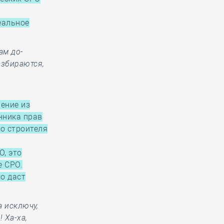
еальное
ам до-
азбираются,
ение из
нника прав
го строителя
О, это
е СРО.
о даст
а исключу,
 Ха-ха,