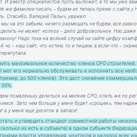
. И реестр специалистов пусть выложит, а то мы уже за
 те же фамилии писать – будем их теперь прямо с сайта 
ь. Спасибо, Валерий Палыч, уважил.
о мы на это забьем, ничего размещать не будем, все рав
сделать не может: колхоз – дело добровольное. Нас даж
 закону! Надо тока на всякий случай на сайте цифру комп
А чо – наш сайт, что хотим, то и пишем, а если что – скаж
перепутала.
вить максимальное количество членов СРО строителей,
О мог его нормально обслуживать и исполнять все нео
пример, до 600 членов). Это даст снижение коммерциа
 30%.
удем помаленьку делиться на мелкие СРО, опять же по ре
жимся. Зато чем больше у меня будет «срошек», тем наде
а! а у меня еще десяток в запасе!
отать и утвердить стандарт совместной работы нескол
(сколько их есть в субъекте) в одном субъекте Федерац
рганами власти, управления, контроля и надзора всех у