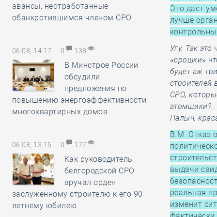
авансы, неотработанные
Это даст у
обанкротившимся членом СРО
лучше орган
контрольны
Угу. Так эт
06.08, 14:17
0
138
«срошки» чт
В Минстрое России
будет аж тр
обсудили
строителей 
предложения по
СРО, которы
повышению энергоэффективности
атомщики?..
многоквартирных домов
Палыч, кра
В.М. Отказ 
06.08, 13:15
0
177
политическо
строительст
Как руководитель
выдачи свид
белгородской СРО
безопаснос
вручал орден
реальная пр
заслуженному строителю к его 90-
изменит сит
летнему юбилею
фактически