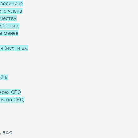
 величине
ого члена
ичеству
300 тыс.
а менее
(исх. и вх.
й к
всех СРО
и, по СРО,
, всю