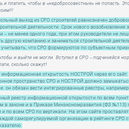
ть и платить, чтобы в «недобросовестные» не попасть. Эт
оим!!!
вольный выход из СРО строителей равнозначен добров
троительной деятельности. Срок нового возобновления 
и – не менее одного года, при этом руководители не ли
ть другую компанию и заниматься строительной деятел
 учитывать, что СРО формируются по субъектным приз
чтобы и выйти не могли. Вступил в СРО – подчиняйся н
лати, сколько скажут!
я информационная открытость НОСТРОЙ через его сайт.
нное пространство СРО и НОСТРОЙ должно замыкатьс
е. он обязан вести интегрированные реестры, например
ный реестр информационной открытости по всем пункт
м в законе и в Приказе Минэкономразвития (ФЗ №113) 
 и по всем СРО по вертикали. На этом сайте проставлят
аждой саморегулируемой организации в рейтинге СРО с
казателю.