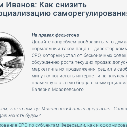
28 мая
-
Д
м Иванов
:
Как снизить
циализацию саморегулировани
На правах фельетона
Давайте попробуем вообразить, что дума
нормальный такой пацан – директор ком
СРО, который устал от бесконечных сове
обсуждению роста текущих продаж допус
маркетинга их продвижения, решил в сво
минутку полистать интернет и наткнулся 
пламенную статью борца с коммерциали
Валерия Мозолевского.
таем, что-то нам тут Мозолевский опять предлагает. Снов
даж менять будем?
ование СРО по субъектам Федерации, как и сформиров