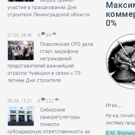
Мороз принял
Макси
участие в праздновании Дня
коммер
строителя Ленинградской области
0%
07.08, 08:46
0
89
Поволжская СРО дала
старт марафону
награждений
представителей важнейшей
отрасли Чувашии в связи с 70-
летием Дня строителя
06.08, 15:21
0
222
Итак…
Сибирские
Ну-ка, почи
саморегуляторы
систему про
понесли
субсидиарную ответственность за
В.М. Формир