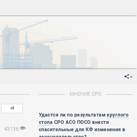
ень пограничника
-
День Строителя
-
День Государственного флага Российской Федерации
я
-
День знаний
-
День сотрудника органов внутренних дел РФ
-
День полного освобождения Ленинграда от фашистской
ень Весны и Труда
ень Победы!
ень пограничника
-
День Строителя
-
День Государственного флага Российской Федерации
МНЕНИЕ СРО
я
-
День знаний
-
День сотрудника органов внутренних дел РФ
-
День полного освобождения Ленинграда от фашистской
Удастся ли по результатам
круглого
стола
СРО АСО ПОСО внести
ень Весны и Труда
43136
спасительные для КФ изменения в
ень Победы!
законодательство?