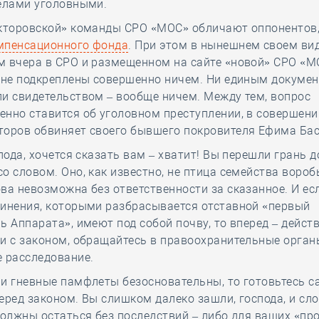
делами уголовными.
кторовской» команды СРО «МОС» обличают оппонентов, 
мпенсационного фонда
. При этом в нынешнем своем вид
м вчера в СРО и размещенном на сайте «новой» СРО «М
 не подкреплены совершенно ничем. Ни единым докумен
и свидетельством – вообще ничем. Между тем, вопрос
нно ставится об уголовном преступлении, в совершени
торов обвиняет своего бывшего покровителя Ефима Бас
спода, хочется сказать вам – хватит! Вы перешли грань 
о словом. Оно, как известно, не птица семейства вороб
ва невозможна без ответственности за сказанное. И есл
винения, которыми разбрасывается отставной «первый
ь Аппарата», имеют под собой почву, то вперед – действ
и с законом, обращайтесь в правоохранительные орган
 расследование.
и гневные памфлеты безосновательны, то готовьтесь с
еред законом. Вы слишком далеко зашли, господа, и сл
должны остаться без последствий – либо для ваших «пр