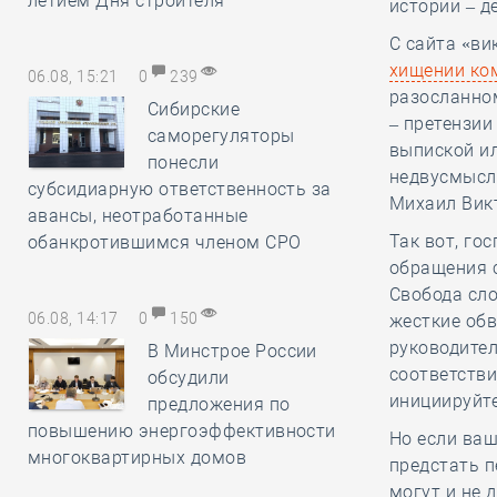
летием Дня строителя
истории – 
С сайта «ви
хищении ко
06.08, 15:21
0
239
разосланно
Сибирские
– претензии
саморегуляторы
выпиской ил
понесли
недвусмысле
субсидиарную ответственность за
Михаил Вик
авансы, неотработанные
Так вот, го
обанкротившимся членом СРО
обращения с
Свобода сло
06.08, 14:17
0
150
жесткие об
руководител
В Минстрое России
соответстви
обсудили
инициируйте
предложения по
повышению энергоэффективности
Но если ваш
многоквартирных домов
предстать п
могут и не 