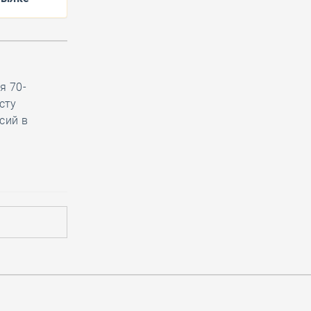
я 70-
сту
сий в