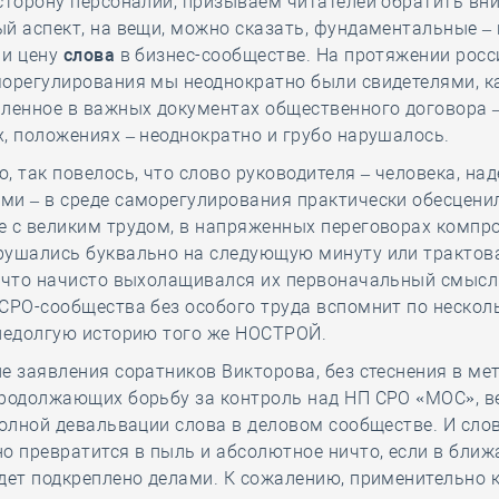
сторону персоналии, призываем читателей обратить вн
й аспект, на вещи, можно сказать, фундаментальные – 
 и цену
слова
в бизнес-сообществе. На протяжении росс
орегулирования мы неоднократно были свидетелями, ка
ленное в важных документах общественного договора –
, положениях – неоднократно и грубо нарушалось.
, так повелось, что слово руководителя – человека, на
и – в среде саморегулирования практически обесцени
е с великим трудом, в напряженных переговорах комп
рушались буквально на следующую минуту или трактов
, что начисто выхолащивался их первоначальный смысл
СРО-сообщества без особого труда вспомнит по нескол
 недолгую историю того же НОСТРОЙ.
е заявления соратников Викторова, без стеснения в ме
родолжающих борьбу за контроль над НП СРО «МОС», ве
полной девальвации слова в деловом сообществе. И сло
о превратится в пыль и абсолютное ничто, если в бли
дет подкреплено делами. К сожалению, применительно к