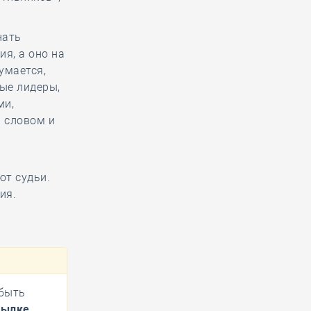
нать
я, а оно на
умается,
ые лидеры,
ми,
 словом и
ют судьи.
ия.
 быть
сылке