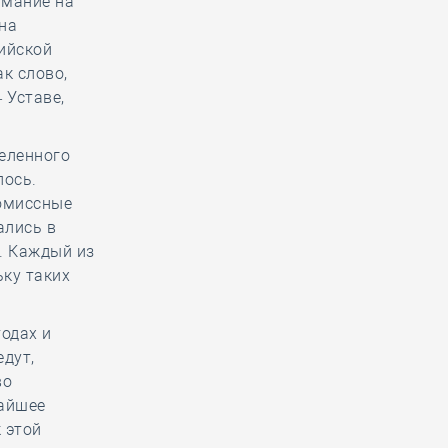
имание на
на
ийской
к слово,
 Уставе,
деленного
лось.
ромиссные
ались в
. Каждый из
ьку таких
тодах и
дут,
во
жайшее
 этой