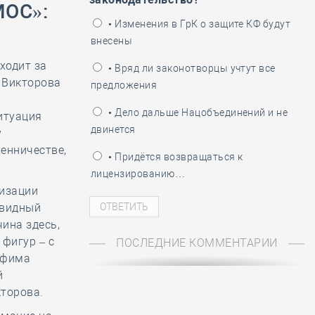
МОС»:
ень пограничника
• Изменения в ГрК о защите КФ будут
внесены
ходит за
• Вряд ли законотворцы учтут все
 Викторова
предложения
• Дело дальше Нацобъединений и не
итуация
двинется
у
енничестве,
• Придётся возвращаться к
лицензированию…
низации
евидный
ина здесь,
 фигур – с
ПОСЛЕДНИЕ КОММЕНТАРИИ
Ефима
й
кторова.