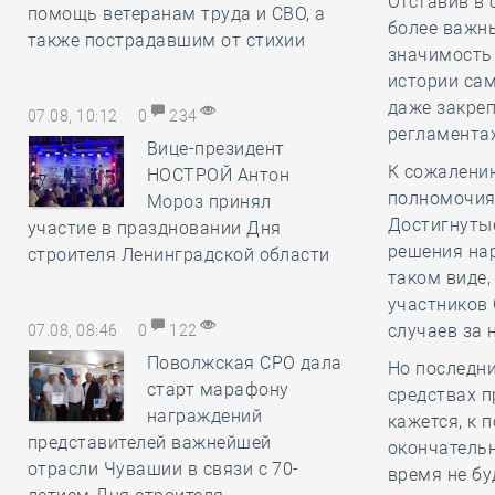
Отставив в 
помощь ветеранам труда и СВО, а
более важны
также пострадавшим от стихии
значимость
истории сам
даже закреп
07.08, 10:12
0
234
регламентах
Вице-президент
К сожалению
НОСТРОЙ Антон
полномочиям
Мороз принял
Достигнуты
участие в праздновании Дня
решения на
строителя Ленинградской области
таком виде
участников 
случаев за
07.08, 08:46
0
122
Поволжская СРО дала
Но последни
старт марафону
средствах п
награждений
кажется, к 
представителей важнейшей
окончательн
отрасли Чувашии в связи с 70-
время не бу