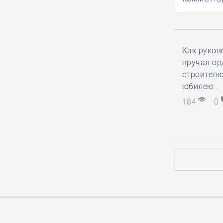
НОСТРОЙ представил
результаты
деятельности по
импортозамещению
стройматериалов на
Как руков
Всероссийском медиафоруме
вручал ор
«Строим будущее России»
строителю
юбилею...
184
0
06.08, 10:14
0
263
СРО из Северной
столицы частично
ответила по
субсидиарному иску за вред,
причинённый подрядчиком в ходе
капремонта МКД
06.08, 08:48
0
122