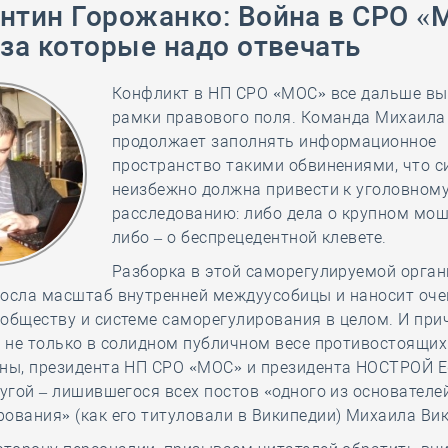
нтин Горожанко
:
Война в СРО «
28 мая
-
Д
 за которые надо отвечать
Конфликт в НП СРО «МОС» все дальше вы
рамки правового поля. Команда Михаила
продолжает заполнять информационное
пространство такими обвинениями, что с
неизбежно должна привести к уголовном
расследованию: либо дела о крупном мош
либо – о беспрецедентной клевете.
Разборка в этой саморегулируемой орга
росла масштаб внутренней междуусобицы и наносит оч
обществу и системе саморегулирования в целом. И прич
, не только в солидном публичном весе противостоящих
оны, президента НП СРО «МОС» и президента НОСТРОЙ 
ругой – лишившегося всех постов «одного из основателе
ования» (как его титуловали в Википедии) Михаила Ви