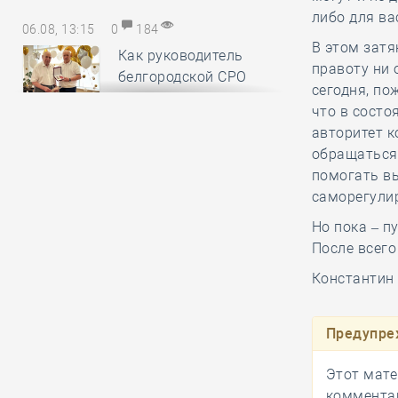
либо для ва
06.08, 13:15
0
184
В этом зат
Как руководитель
правоту ни 
белгородской СРО
сегодня, по
вручал орден
что в сост
заслуженному строителю к его 90-
авторитет 
летнему юбилею
обращаться
помогать вы
саморегулир
06.08, 12:20
0
375
Но пока – п
В строительный
После всего
полдень. Российские
студенты
Константин
отправились строить атомную
станцию в Египет
Предупре
Этот мате
06.08, 11:16
0
180
комментар