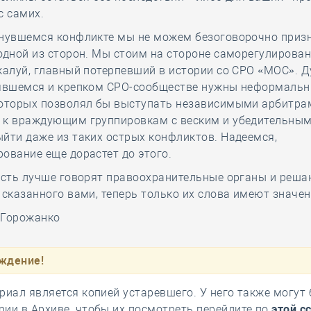
с самих.
янувшемся конфликте мы не можем безоговорочно приз
одной из сторон. Мы стоим на стороне саморегулировани
жалуй, главный потерпевший в истории со СРО «МОС». Д
оявшемся и крепком СРО-сообществе нужны неформальн
которых позволял бы выступать независимыми арбитра
 к враждующим группировкам с веским и убедительным
йти даже из таких острых конфликтов. Надеемся,
ование еще дорастет до этого.
усть лучше говорят правоохранительные органы и реша
 сказанного вами, теперь только их слова имеют значен
 Горожанко
ждение!
риал является копией устаревшего. У него также могут
ии в Архиве, чтобы их посмотреть перейдите по
этой с