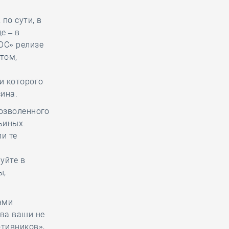
по сути, в
е – в
ОС» релизе
том,
и которого
ина.
дозволенного
ьиных.
и те
уйте в
ы,
ами
ова ваши не
отивников»,