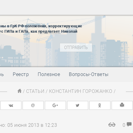
28 мая
-
Д
12 августа
22 августа
01 сентябр
ены в ГрК РФ положения, корректирующие
ус ГИПа и ГАПа, как
предлагает
Николай
10 ноября
27 января
блокады
01 мая
-
Д
09 мая
-
Д
28 мая
-
Д
рь
Реестр
Полезное
Вопросы-Ответы
12 августа
22 августа
/
СТАТЬИ
/
КОНСТАНТИН ГОРОЖАНКО
/
01 сентябр
10 ноября
27 января
блокады
01 мая
-
Д
о: 05 июня 2013 в 12:23
0
09 мая
-
Д