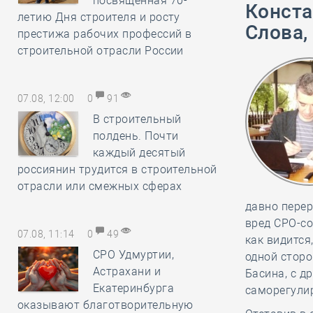
посвящённая 70-
Конста
летию Дня строителя и росту
Слова,
престижа рабочих профессий в
строительной отрасли России
07.08, 12:00
0
91
В строительный
полдень. Почти
каждый десятый
россиянин трудится в строительной
отрасли или смежных сферах
давно пере
вред СРО-со
07.08, 11:14
0
49
как видится
СРО Удмуртии,
одной стор
Астрахани и
Басина, с д
Екатеринбурга
саморегулир
оказывают благотворительную