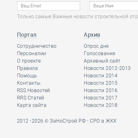
Анвар Шамузафаров
провёл заседание
Только самые Важные новости строительной отр
Ассамблеи
региональных общественных
советов в сферах строительства и
Портал
Архив
ЖКХ
Сотрудничество
Опрос дня
Персоналии
Голосования
О проекте
Архивный сайт
05.08, 15:26
0
373
Правила
Новости 2012-2013
Как томской СРО и
Помощь
Новости 2014
НОСТРОЙ удалось
Контакты
Новости 2015
отстоять КФ ОДО,
RSS Новостей
Новости 2016
добившись отказа в иске почти на
RRS Статей
Новости 2017
28,6 миллиона рублей
Карта сайта
Новости 2018
2012 -2026 © ЗаНоСтрой.РФ -
СРО в ЖКХ
05.08, 14:18
0
402
Руководству