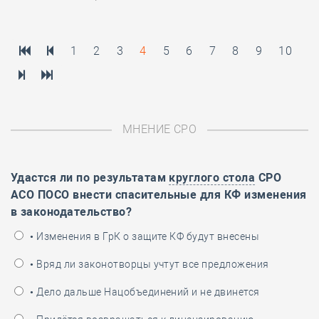
1
2
3
4
5
6
7
8
9
10
МНЕНИЕ СРО
Удастся ли по результатам
круглого стола
СРО
АСО ПОСО внести спасительные для КФ изменения
в законодательство?
• Изменения в ГрК о защите КФ будут внесены
• Вряд ли законотворцы учтут все предложения
• Дело дальше Нацобъединений и не двинется