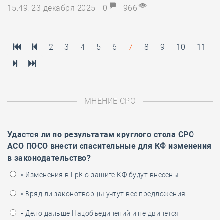
15:49, 23 декабря 2025
0
966
2
3
4
5
6
7
8
9
10
11
МНЕНИЕ СРО
Удастся ли по результатам
круглого стола
СРО
АСО ПОСО внести спасительные для КФ изменения
в законодательство?
• Изменения в ГрК о защите КФ будут внесены
• Вряд ли законотворцы учтут все предложения
• Дело дальше Нацобъединений и не двинется