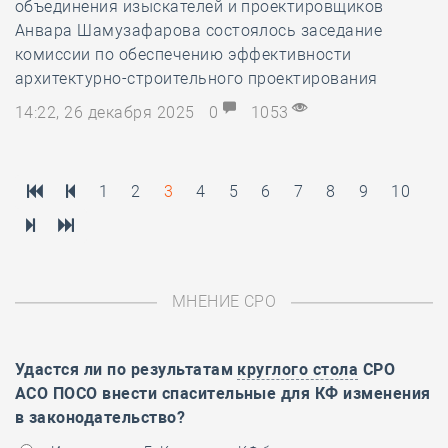
объединения изыскателей и проектировщиков
Анвара Шамузафарова состоялось заседание
комиссии по обеспечению эффективности
архитектурно-строительного проектирования
14:22, 26 декабря 2025
0
1053
1
2
3
4
5
6
7
8
9
10
МНЕНИЕ СРО
Удастся ли по результатам
круглого стола
СРО
АСО ПОСО внести спасительные для КФ изменения
в законодательство?