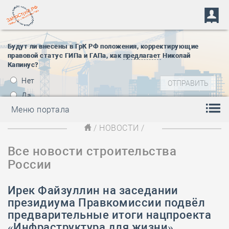
Будут ли внесены в ГрК РФ положения, корректирующие
правовой статус ГИПа и ГАПа, как
предлагает
Николай
Капинус?
Нет
Да
Меню портала
/
НОВОСТИ
/
Все новости строительства
России
Ирек Файзуллин на заседании
президиума Правкомиссии подвёл
предварительные итоги нацпроекта
«Инфраструктура для жизни»