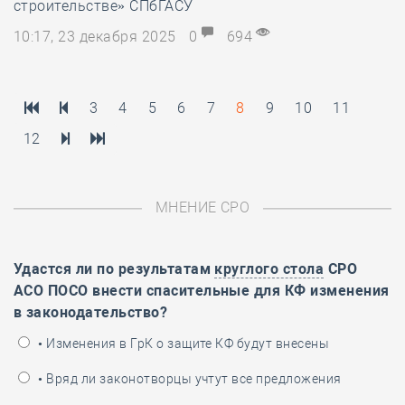
строительстве» СПбГАСУ
10:17, 23 декабря 2025
0
694
3
4
5
6
7
8
9
10
11
12
МНЕНИЕ СРО
Удастся ли по результатам
круглого стола
СРО
АСО ПОСО внести спасительные для КФ изменения
в законодательство?
• Изменения в ГрК о защите КФ будут внесены
• Вряд ли законотворцы учтут все предложения