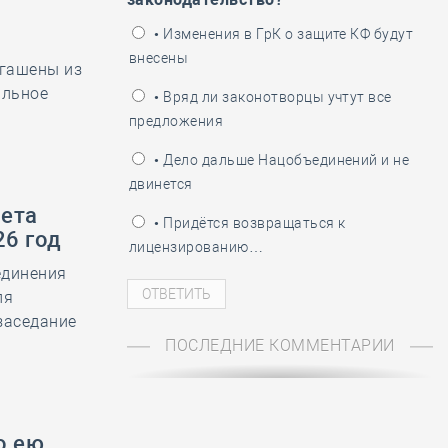
ень пограничника
• Изменения в ГрК о защите КФ будут
внесены
огашены из
альное
• Вряд ли законотворцы учтут все
предложения
• Дело дальше Нацобъединений и не
двинется
вета
• Придётся возвращаться к
26 год
лицензированию…
единения
ля
заседание
ПОСЛЕДНИЕ КОММЕНТАРИИ
о ею