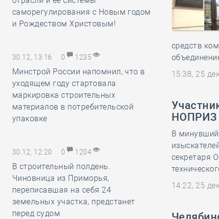
отрасли и её системы
саморегулирования с Новым годом
и Рождеством Христовым!
средств ко
объединение
30.12, 13:16
0
1235
Минстрой России напомнил, что в
15:38, 25 д
уходящем году стартовала
маркировка строительных
Участник
материалов в потребительской
НОПРИЗ и
упаковке
В минувший 
изыскателе
30.12, 12:20
0
1204
секретаря 
В строительный полдень.
техническог
Чиновница из Приморья,
14:22, 25 д
переписавшая на себя 24
земельных участка, предстанет
перед судом
Челябин