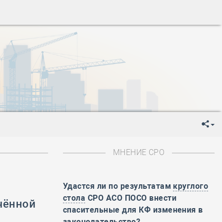
ень пограничника
-
День Строителя
-
День Государственного флага Российской Федерации
я
-
День знаний
-
День сотрудника органов внутренних дел РФ
-
День полного освобождения Ленинграда от фашистской
ень Весны и Труда
ень Победы!
ень пограничника
-
День Строителя
-
День Государственного флага Российской Федерации
МНЕНИЕ СРО
я
-
День знаний
-
День сотрудника органов внутренних дел РФ
-
День полного освобождения Ленинграда от фашистской
Удастся ли по результатам
круглого
стола
СРО АСО ПОСО внести
чённой
ень Весны и Труда
спасительные для КФ изменения в
ень Победы!
законодательство?