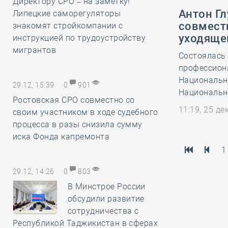
Директору СРО – на заметку!
Антон Г
Липецкие саморегуляторы
совмест
знакомят стройкомпании с
уходяще
инструкцией по трудоустройству
мигрантов
Состоялась 
профессион
Национальн
29.12, 15:39
0
901
Национальн
Ростовская СРО совместно со
11:19, 25 д
своим участником в ходе судебного
процесса в разы снизила сумму
иска Фонда капремонта
1
29.12, 14:26
0
803
В Минстрое России
обсудили развитие
сотрудничества с
Республикой Таджикистан в сферах