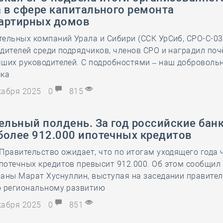
 в сфере капитального ремонта
артирных домов
ельных компаний Урала и Сибири (ССК УрСиб, СРО-С-03
дителей среди подрядчиков, членов СРО и наградил по
чших руководителей. С подробностями – наш доброволь
ска
екабря 2025
0
815
ельный полдень. За год российские бан
более 912.000 ипотечных кредитов
Правительство ожидает, что по итогам уходящего года 
отечных кредитов превысит 912.000. Об этом сообщил 
раны Марат Хуснуллин, выступая на заседании правите
о региональному развитию
екабря 2025
0
851