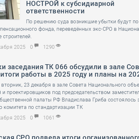
НОСТРОЙ к субсидиарной
28 мая
-
Д
ответственности
По решению суда возникшие убытки будут п
мпенсационного фонда, переведённых экс-СРО в Национ
 строителей.
екабря 2025
0
1290
и заседания ТК 066 обсудили в зале Со
тоги работы в 2025 году и планы на 20
вторник, 23 декабря в зале Совета Национального объ
й и проектировщиков под председательством заместите
Общественной палаты РФ Владислава Гриба состоялось 
о комитета по стандартизации ТК
екабря 2025
0
1061
ская СРО подвела итоги организованног