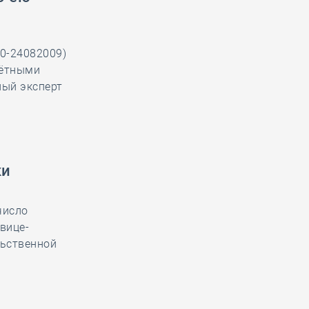
0-24082009)
чётными
ный эксперт
ки
число
вице-
льственной