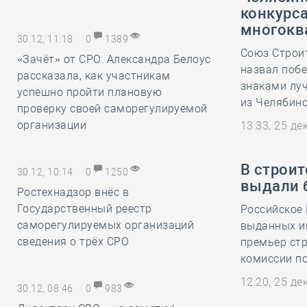
конкурса
многокв
30.12, 11:18
0
1389
Союз Строит
«Зачёт» от СРО. Александра Белоус
назвал побе
рассказала, как участникам
знаками лу
успешно пройти плановую
из Челябин
проверку своей саморегулируемой
организации
13:33, 25 д
В строит
30.12, 10:14
0
1250
выдали 
Ростехнадзор внёс в
Государственный реестр
Российское 
саморегулируемых организаций
выданных ип
сведения о трёх СРО
премьер ст
комиссии п
12:20, 25 д
30.12, 08:46
0
983