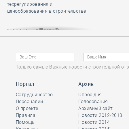
техрегулирования и
ценообразования в строительстве
29.12, 13:17
0
1128
НОПРИЗ разработал и утвердил
обязательный для всех СРО и их
членов Единый стандарт
рассмотрения жалоб на
специалистов НРС
Только самые Важные новости строительной отр
Портал
Архив
29.12, 12:20
0
802
Сотрудничество
Опрос дня
В строительный полдень. Сразу две
Персоналии
Голосования
станции новой линии метро
О проекте
Архивный сайт
открыли в Культурной столице
Правила
Новости 2012-2013
Помощь
Новости 2014
29.12, 11:24
0
870