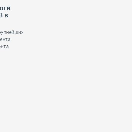
оги
З в
крупнейших
дента
ента