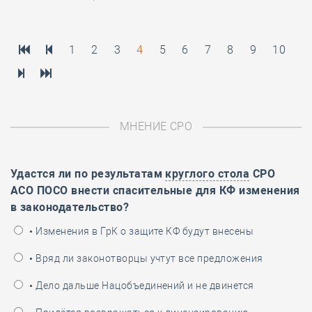
1
2
3
4
5
6
7
8
9
10
МНЕНИЕ СРО
Удастся ли по результатам
круглого стола
СРО
АСО ПОСО внести спасительные для КФ изменения
в законодательство?
• Изменения в ГрК о защите КФ будут внесены
• Вряд ли законотворцы учтут все предложения
• Дело дальше Нацобъединений и не двинется