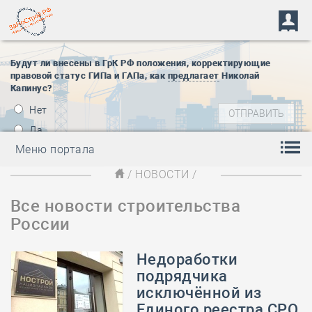
Будут ли внесены в ГрК РФ положения, корректирующие
правовой статус ГИПа и ГАПа, как
предлагает
Николай
Капинус?
Нет
Да
Меню портала
/
НОВОСТИ
/
Все новости строительства
России
Недоработки
подрядчика
исключённой из
Единого реестра СРО