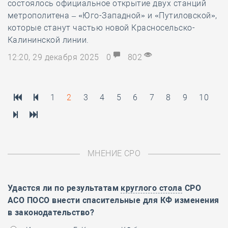
состоялось официальное открытие двух станций
метрополитена – «Юго-Западной» и «Путиловской»,
которые станут частью новой Красносельско-
Калининской линии.
12:20, 29 декабря 2025
0
802
1
2
3
4
5
6
7
8
9
10
МНЕНИЕ СРО
Удастся ли по результатам
круглого стола
СРО
АСО ПОСО внести спасительные для КФ изменения
в законодательство?