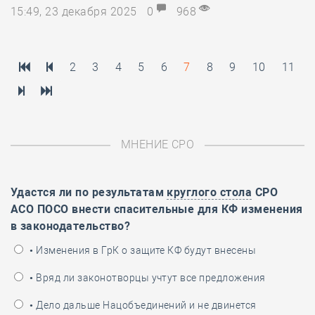
15:49, 23 декабря 2025
0
968
2
3
4
5
6
7
8
9
10
11
МНЕНИЕ СРО
Удастся ли по результатам
круглого стола
СРО
АСО ПОСО внести спасительные для КФ изменения
в законодательство?
• Изменения в ГрК о защите КФ будут внесены
• Вряд ли законотворцы учтут все предложения
• Дело дальше Нацобъединений и не двинется