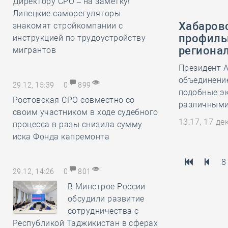
Директору СРО – на заметку!
Липецкие саморегуляторы
Хабаров
знакомят стройкомпании с
профиль
инструкцией по трудоустройству
региона
мигрантов
Президент 
объединени
29.12, 15:39
0
899
подобные э
Ростовская СРО совместно со
различными
своим участником в ходе судебного
13:17, 17 д
процесса в разы снизила сумму
иска Фонда капремонта
8
29.12, 14:26
0
801
В Минстрое России
обсудили развитие
сотрудничества с
Республикой Таджикистан в сферах