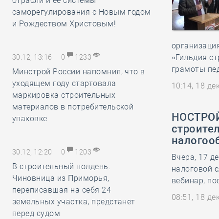
отрасли и её системы
саморегулирования с Новым годом
и Рождеством Христовым!
организаци
«Гильдия ст
30.12, 13:16
0
1233
грамоты пе
Минстрой России напомнил, что в
уходящем году стартовала
10:14, 18 д
маркировка строительных
материалов в потребительской
НОСТРОЙ
упаковке
строите
налогоо
30.12, 12:20
0
1203
Вчера, 17 д
В строительный полдень.
налоговой 
Чиновница из Приморья,
вебинар, п
переписавшая на себя 24
08:51, 18 д
земельных участка, предстанет
перед судом