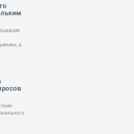
го
ольким
социация
шениях, а
в
просов
уллин
ионального