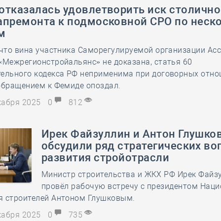
отказалась удовлетворить иск столично
апремонта к подмосковной СРО по неск
м
 что вина участника Саморегулируемой организации Ас
«Межрегионстройальянс» не доказана, статья 60
тельного кодекса РФ неприменима при договорных отно
обращением к Фемиде опоздал.
екабря 2025
0
812
Ирек Файзуллин и Антон Глушко
обсудили ряд стратегических во
развития стройотрасли
Министр строительства и ЖКХ РФ Ирек Файз
провёл рабочую встречу с президентом Нац
я строителей Антоном Глушковым.
екабря 2025
0
735