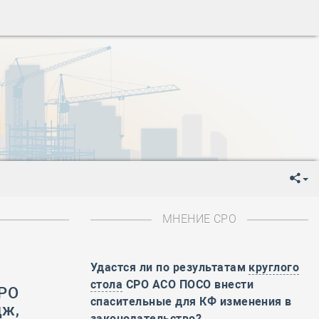
ень пограничника
-
День Строителя
-
День Государственного флага Российской Федерации
я
-
День знаний
-
День сотрудника органов внутренних дел РФ
-
День полного освобождения Ленинграда от фашистской
ень Весны и Труда
ень Победы!
ень пограничника
-
День Строителя
-
День Государственного флага Российской Федерации
МНЕНИЕ СРО
я
-
День знаний
-
День сотрудника органов внутренних дел РФ
-
День полного освобождения Ленинграда от фашистской
Удастся ли по результатам
круглого
стола
СРО АСО ПОСО внести
СРО
ень Весны и Труда
спасительные для КФ изменения в
дж,
ень Победы!
законодательство?