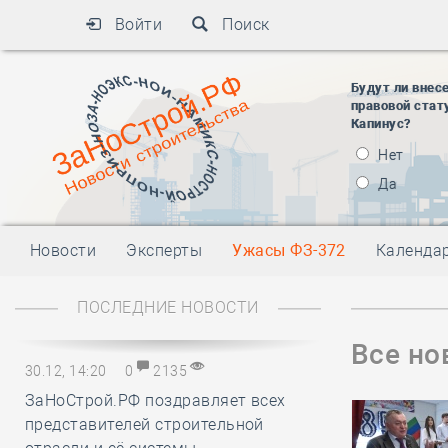
Войти
Поиск
Будут ли внес
правовой стат
Капинус?
Нет
Да
Новости
Эксперты
Ужасы ФЗ-372
Календа
ПОСЛЕДНИЕ НОВОСТИ
Все но
30.12, 14:20
0
2135
ЗаНоСтрой.РФ поздравляет всех
представителей строительной