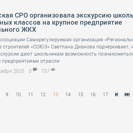
ская СРО организовала экскурсию школ
ных классов на крупное предприятие
льного ЖКХ
Ассоциации Саморегулируемая организация «Региональ
е строителей «СОЮЗ» Светлана Дианова подчёркивает, 
кскурсии дают школьникам возможность познакомиться
 предприятиями отрасли
екабря 2025
0
737
9
10
11
12
13
14
15
16
17