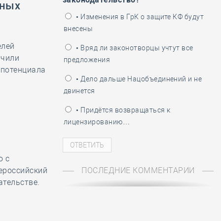
ьных
ень пограничника
• Изменения в ГрК о защите КФ будут
внесены
елей
• Вряд ли законотворцы учтут все
учили
предложения
 потенциала
• Дело дальше Нацобъединений и не
двинется
• Придётся возвращаться к
лицензированию…
о с
ероссийский
ПОСЛЕДНИЕ КОММЕНТАРИИ
ательстве.