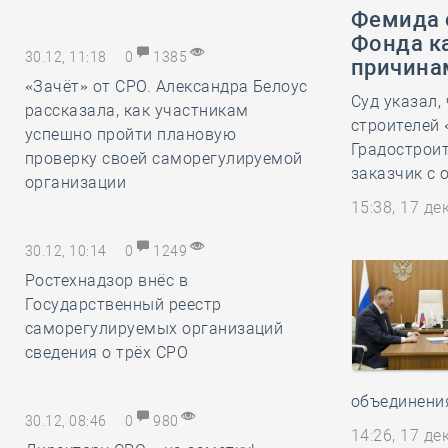
Фемида 
Фонда к
30.12, 11:18
0
1385
причина
«Зачёт» от СРО. Александра Белоус
Суд указал,
рассказала, как участникам
строителей 
успешно пройти плановую
Градострои
проверку своей саморегулируемой
заказчик с 
организации
15:38, 17 д
30.12, 10:14
0
1249
Ростехнадзор внёс в
Государственный реестр
саморегулируемых организаций
сведения о трёх СРО
объединени
30.12, 08:46
0
980
14:26, 17 д