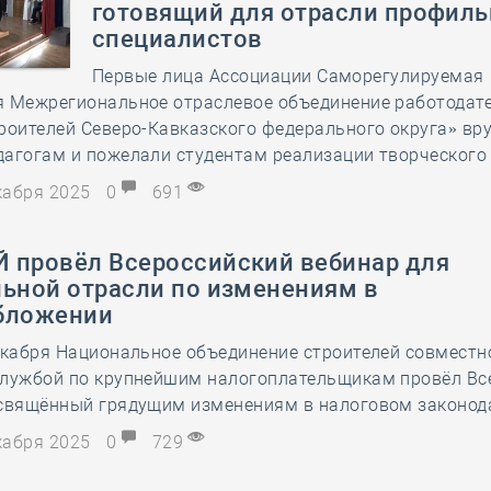
готовящий для отрасли профил
28 мая
-
Д
специалистов
Первые лица Ассоциации Саморегулируемая
я Межрегиональное отраслевое объединение работодат
роителей Северо-Кавказского федерального округа» вр
дагогам и пожелали студентам реализации творческого
екабря 2025
0
691
 провёл Всероссийский вебинар для
льной отрасли по изменениям в
бложении
екабря Национальное объединение строителей совместн
службой по крупнейшим налогоплательщикам провёл Вс
освящённый грядущим изменениям в налоговом законод
екабря 2025
0
729