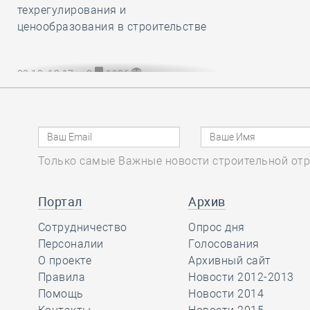
техрегулирования и
ценообразования в строительстве
29.12, 13:17
0
1126
НОПРИЗ разработал и утвердил
обязательный для всех СРО и их
членов Единый стандарт
рассмотрения жалоб на
специалистов НРС
Только самые Важные новости строительной отр
Портал
Архив
29.12, 12:20
0
800
Сотрудничество
Опрос дня
В строительный полдень. Сразу две
Персоналии
Голосования
станции новой линии метро
О проекте
Архивный сайт
открыли в Культурной столице
Правила
Новости 2012-2013
Помощь
Новости 2014
29.12, 11:24
0
864