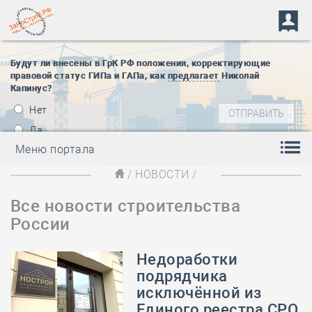
Будут ли внесены в ГрК РФ положения, корректирующие
правовой статус ГИПа и ГАПа, как
предлагает
Николай
Капинус?
Нет
Да
Меню портала
/
НОВОСТИ
/
Все новости строительства
России
Недоработки
подрядчика
исключённой из
Единого реестра СРО