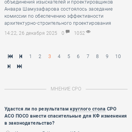
объединения изыскателей и проектировщиков
Анвара Шамузафарова состоялось заседание
комиссии по обеспечению эффективности
архитектурно-строительного проектирования
14:22, 26 декабря 2025
0
1052
1
2
3
4
5
6
7
8
9
10
МНЕНИЕ СРО
Удастся ли по результатам
круглого стола
СРО
АСО ПОСО внести спасительные для КФ изменения
в законодательство?