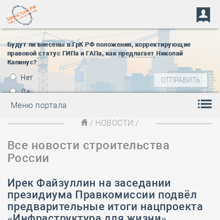
Будут ли внесены в ГрК РФ положения, корректирующие
правовой статус ГИПа и ГАПа, как
предлагает
Николай
Капинус?
Нет
Да
Меню портала
/
НОВОСТИ
/
Все новости строительства
России
Ирек Файзуллин на заседании
президиума Правкомиссии подвёл
предварительные итоги нацпроекта
«Инфраструктура для жизни»