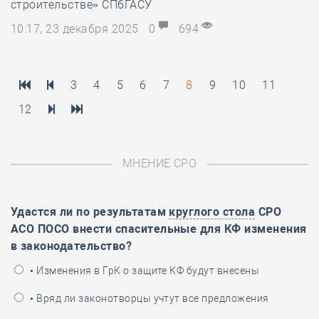
строительстве» СПбГАСУ
10:17, 23 декабря 2025
0
694
3
4
5
6
7
8
9
10
11
12
МНЕНИЕ СРО
Удастся ли по результатам
круглого стола
СРО
АСО ПОСО внести спасительные для КФ изменения
в законодательство?
• Изменения в ГрК о защите КФ будут внесены
• Вряд ли законотворцы учтут все предложения