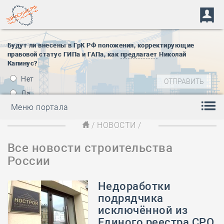
Будут ли внесены в ГрК РФ положения, корректирующие
правовой статус ГИПа и ГАПа, как
предлагает
Николай
Капинус?
Нет
Да
Меню портала
/
НОВОСТИ
/
Все новости строительства
России
Недоработки
подрядчика
исключённой из
Единого реестра СРО