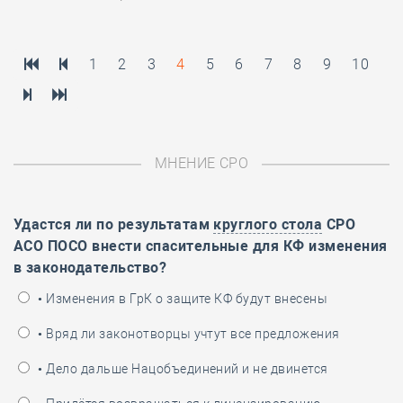
1
2
3
4
5
6
7
8
9
10
МНЕНИЕ СРО
Удастся ли по результатам
круглого стола
СРО
АСО ПОСО внести спасительные для КФ изменения
в законодательство?
• Изменения в ГрК о защите КФ будут внесены
• Вряд ли законотворцы учтут все предложения
• Дело дальше Нацобъединений и не двинется