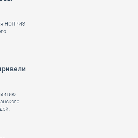
ция НОПРИЗ
ого
привели
звитию
данского
дой.