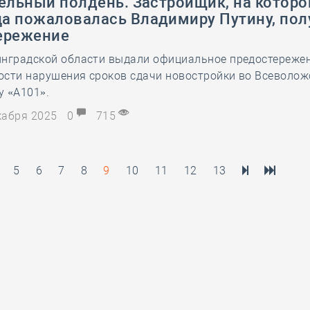
ельный полдень. Застройщик, на которо
а пожаловалась Владимиру Путину, пол
ережение
инградской области выдали официальное предостережен
ости нарушения сроков сдачи новостройки во Всеволож
у «А101».
екабря 2025
0
715
5
6
7
8
9
10
11
12
13