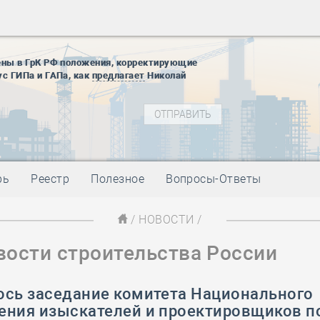
28 мая
-
Д
12 августа
22 августа
ены в ГрК РФ положения, корректирующие
01 сентябр
ус ГИПа и ГАПа, как
предлагает
Николай
10 ноября
27 января
блокады
01 мая
-
Д
09 мая
-
Д
28 мая
-
Д
рь
Реестр
Полезное
Вопросы-Ответы
12 августа
22 августа
/
НОВОСТИ
/
01 сентябр
вости строительства России
10 ноября
27 января
блокады
ось заседание комитета Национального
01 мая
-
Д
ения изыскателей и проектировщиков п
09 мая
-
Д