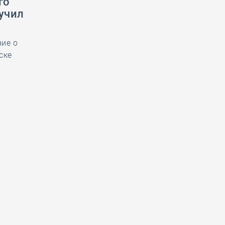
го
учил
ие о
ске