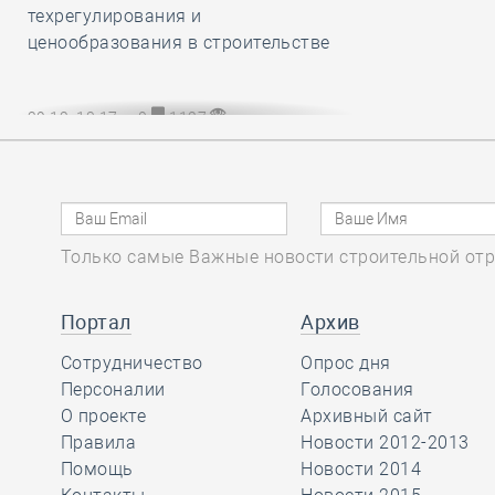
техрегулирования и
ценообразования в строительстве
29.12, 13:17
0
1127
НОПРИЗ разработал и утвердил
обязательный для всех СРО и их
членов Единый стандарт
рассмотрения жалоб на
специалистов НРС
Только самые Важные новости строительной отр
Портал
Архив
29.12, 12:20
0
802
Сотрудничество
Опрос дня
В строительный полдень. Сразу две
Персоналии
Голосования
станции новой линии метро
О проекте
Архивный сайт
открыли в Культурной столице
Правила
Новости 2012-2013
Помощь
Новости 2014
29.12, 11:24
0
867