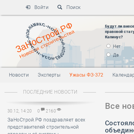
Войти
Поиск
Будут ли внес
правовой стат
Капинус?
Нет
Да
Новости
Эксперты
Ужасы ФЗ-372
Календа
ПОСЛЕДНИЕ НОВОСТИ
Все но
30.12, 14:20
0
2160
ЗаНоСтрой.РФ поздравляет всех
Состоял
представителей строительной
объедин