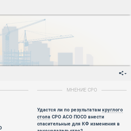
ень пограничника
-
День Строителя
-
День Государственного флага Российской Федерации
я
-
День знаний
-
День сотрудника органов внутренних дел РФ
-
День полного освобождения Ленинграда от фашистской
ень Весны и Труда
ень Победы!
ень пограничника
-
День Строителя
-
День Государственного флага Российской Федерации
МНЕНИЕ СРО
я
-
День знаний
-
День сотрудника органов внутренних дел РФ
-
День полного освобождения Ленинграда от фашистской
Удастся ли по результатам
круглого
стола
СРО АСО ПОСО внести
ень Весны и Труда
спасительные для КФ изменения в
о
ень Победы!
законодательство?