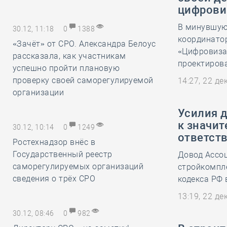
цифрови
В минувшую 
30.12, 11:18
0
1388
координато
«Зачёт» от СРО. Александра Белоус
«Цифровиза
рассказала, как участникам
проектиров
успешно пройти плановую
проверку своей саморегулируемой
14:27, 22 д
организации
Усилия 
к значи
30.12, 10:14
0
1249
ответст
Ростехнадзор внёс в
Государственный реестр
Довод Ассо
саморегулируемых организаций
стройкомпле
сведения о трёх СРО
кодекса РФ
13:19, 22 д
30.12, 08:46
0
982