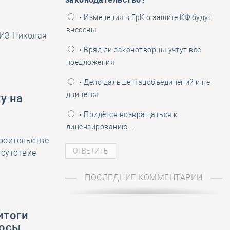
ень пограничника
• Изменения в ГрК о защите КФ будут
внесены
РИЗ Николая
• Вряд ли законотворцы учтут все
предложения
• Дело дальше Нацобъединений и не
двинется
у на
• Придётся возвращаться к
лицензированию…
роительстве
тсутствие
ПОСЛЕДНИЕ КОММЕНТАРИИ
итоги
росы