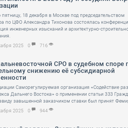
зации
пятницу, 18 декабря в Москве под председательством
ра по ЦФО Александра Тихонова состоялась конферен
ция инженерных изысканий и архитектурно-строительн
ания.
екабря 2025
0
716
дальневосточной СРО в судебном споре 
тельному снижению её субсидиарной
венности
циации Саморегулируемая организация «Содействие ра
кса Дальнего Востока» о применении статьи 333 Граж
 ввиду завышенной заказчиком ставки был принят Феми
екабря 2025
0
944