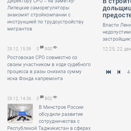
В строит
Директору СРО – на заметку!
дольщиц
Липецкие саморегуляторы
предост
знакомят стройкомпании с
инструкцией по трудоустройству
Власти Лен
мигрантов
недопустим
застройщик
12:25, 22 д
29.12, 15:39
0
900
Ростовская СРО совместно со
своим участником в ходе судебного
процесса в разы снизила сумму
4
иска Фонда капремонта
29.12, 14:26
0
802
В Минстрое России
обсудили развитие
сотрудничества с
Республикой Таджикистан в сферах