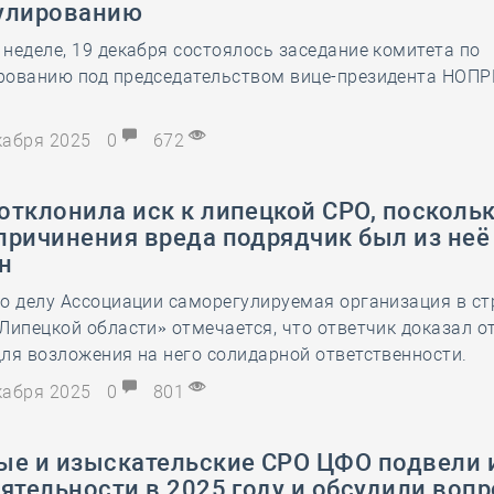
улированию
28 мая
-
Д
неделе, 19 декабря состоялось заседание комитета по
рованию под председательством вице-президента НОП
екабря 2025
0
672
тклонила иск к липецкой СРО, поскольк
причинения вреда подрядчик был из неё
н
о делу Ассоциации саморегулируемая организация в ст
Липецкой области» отмечается, что ответчик доказал о
ля возложения на него солидарной ответственности.
екабря 2025
0
801
ые и изыскательские СРО ЦФО подвели 
ятельности в 2025 году и обсудили воп