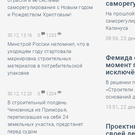
отрасли и её системы
саморег
саморегулирования с Новым годом
На прошлой 
и Рождеством Христовым!
саморегули
Капинуса.
30.12, 13:16
0
1233
08:56, 23 д
Минстрой России напомнил, что в
уходящем году стартовала
Фемида о
маркировка строительных
момент 
материалов в потребительской
исключё
упаковке
В решении п
«Строители 
30.12, 12:20
0
1204
оснований д
В строительный полдень.
15:51, 22 д
Чиновница из Приморья,
переписавшая на себя 24
земельных участка, предстанет
Проектн
перед судом
своей де