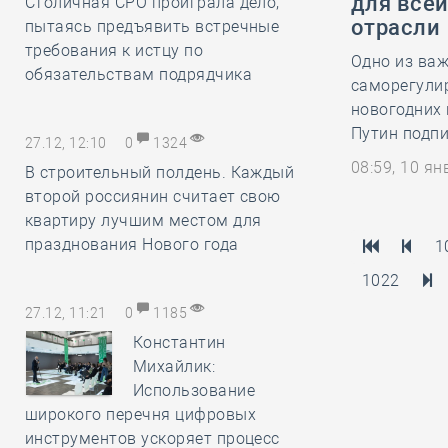
для все
Столичная СРО проиграла дело,
отрасли
пытаясь предъявить встречные
требования к истцу по
Одно из ва
обязательствам подрядчика
саморегули
новогодних 
Путин подпи
27.12, 12:10
0
1324
08:59, 10 я
В строительный полдень. Каждый
второй россиянин считает свою
квартиру лучшим местом для
празднования Нового года
1
1022
27.12, 11:21
0
1185
Константин
Михайлик:
Использование
широкого перечня цифровых
инструментов ускоряет процесс