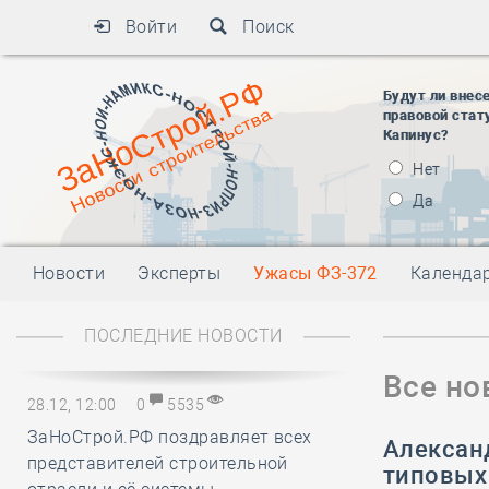
Войти
Поиск
Будут ли внес
правовой стат
Капинус?
Нет
Да
Новости
Эксперты
Ужасы ФЗ-372
Календа
ПОСЛЕДНИЕ НОВОСТИ
Все но
28.12, 12:00
0
5535
ЗаНоСтрой.РФ поздравляет всех
Алексан
представителей строительной
типовых