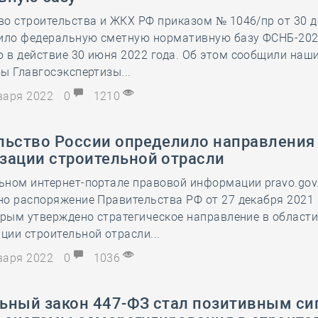
о строительства и ЖКХ РФ приказом № 1046/пр от 30 д
дило федеральную сметную нормативную базу ФСНБ-202
в действие 30 июня 2022 года. Об этом сообщили наши
ы Главгосэкспертизы...
нваря 2022
0
1210
льство России определило направления
зации строительной отрасли
ном интернет-портале правовой информации pravo.gov
о распоряжение Правительства РФ от 27 декабря 2021
орым утверждено стратегическое направление в област
ии строительной отрасли...
нваря 2022
0
1036
ьный закон 447-ФЗ стал позитивным си