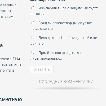
завершил
ень пограничника
• Изменения в ГрК о защите КФ будут
нерных
внесены
 в этом
• Вряд ли законотворцы учтут все
предложения
• Дело дальше Нацобъединений и не
двинется
а
• Придётся возвращаться к
лицензированию…
сказал РИА
тных домов.
 почти в
ПОСЛЕДНИЕ КОММЕНТАРИИ
 сметную