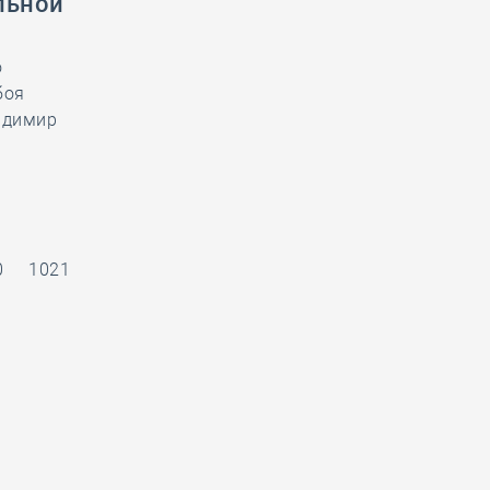
льной
о
боя
ладимир
0
1021