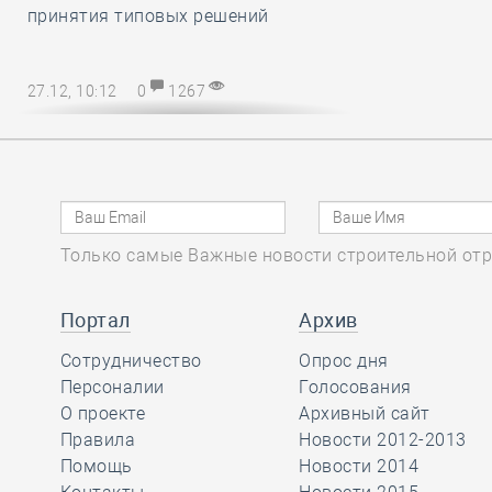
принятия типовых решений
27.12, 10:12
0
1267
Директору СРО – на заметку! В
наступающем 2025 году
упрощается порядок возмещения
расходов на охрану труда
Только самые Важные новости строительной отр
27.12, 08:51
0
1137
Марат Хуснуллин
Портал
Архив
отметил, что объём
Сотрудничество
Опрос дня
работ в
Персоналии
Голосования
строительстве вырос более, чем на
О проекте
Архивный сайт
32 процента с 2019 года
Правила
Новости 2012-2013
Помощь
Новости 2014
26.12, 15:46
0
1174