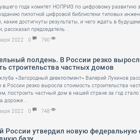
нувшего года комитет НОПРИЗ по цифровому развитию 
28 мая
-
Д
созданию пилотной цифровой библиотеки типовых инже
м, какие достигнуты результаты, и чего ждать в будущем
, рассказал председатель...
нваря 2022
0
790
ельный полдень. В России резко выросл
ть строительства частных домов
 клуба «Загородный девелопмент» Валерий Лукинов рас
о в России резко выросла стоимость строительства час
ам, построить частный дом в нашей стране за год стало
а дороже...
нваря 2022
0
748
й России утвердил новую федеральную
вную базу