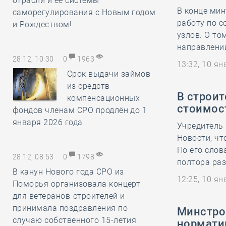
отрасли и её системы
В конце ми
саморегулирования с Новым годом
работу по 
и Рождеством!
узлов. О то
направлении
28.12, 10:30
0
1963
13:32, 10 я
Срок выдачи займов
из средств
В строит
компенсационных
стоимос
фондов членам СРО продлён до 1
января 2026 года
Учредитель
Новости, чт
По его слов
28.12, 08:53
0
1798
полтора раз
В канун Нового года СРО из
12:25, 10 я
Поморья организовала концерт
для ветеранов-строителей и
принимала поздравления по
Минстро
случаю собственного 15-летия
нормати