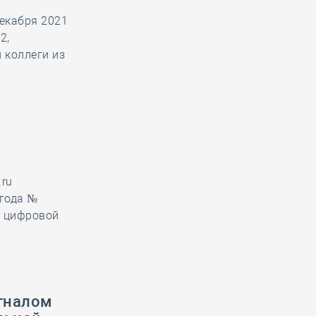
екабря 2021
2,
 коллеги из
.ru
 года №
и цифровой
гналом