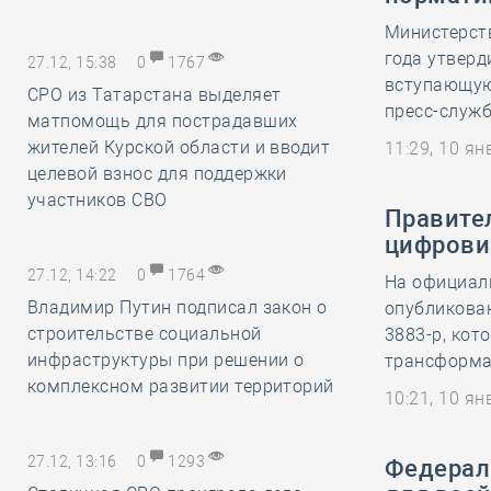
Министерств
года утвер
27.12, 15:38
0
1767
вступающую 
СРО из Татарстана выделяет
пресс-служб
матпомощь для пострадавших
жителей Курской области и вводит
11:29, 10 я
целевой взнос для поддержки
участников СВО
Правите
цифрови
27.12, 14:22
0
1764
На официаль
Владимир Путин подписал закон о
опубликован
строительстве социальной
3883-р, кот
инфраструктуры при решении о
трансформац
комплексном развитии территорий
10:21, 10 я
27.12, 13:16
0
1293
Федерал