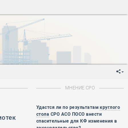
ень пограничника
-
День Строителя
-
День Государственного флага Российской Федерации
я
-
День знаний
-
День сотрудника органов внутренних дел РФ
-
День полного освобождения Ленинграда от фашистской
ень Весны и Труда
ень Победы!
ень пограничника
-
День Строителя
-
День Государственного флага Российской Федерации
МНЕНИЕ СРО
я
-
День знаний
-
День сотрудника органов внутренних дел РФ
Удастся ли по результатам
круглого
-
День полного освобождения Ленинграда от фашистской
стола
СРО АСО ПОСО внести
иотек
ень Весны и Труда
спасительные для КФ изменения в
ень Победы!
законодательство?