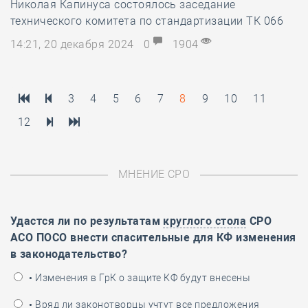
Николая Капинуса состоялось заседание
технического комитета по стандартизации ТК 066
14:21, 20 декабря 2024
0
1904
3
4
5
6
7
8
9
10
11
12
МНЕНИЕ СРО
Удастся ли по результатам
круглого стола
СРО
АСО ПОСО внести спасительные для КФ изменения
в законодательство?
• Изменения в ГрК о защите КФ будут внесены
• Вряд ли законотворцы учтут все предложения