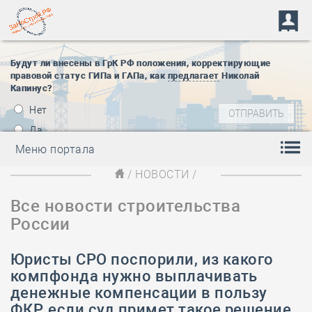
Будут ли внесены в ГрК РФ положения, корректирующие
правовой статус ГИПа и ГАПа, как
предлагает
Николай
Капинус?
Нет
Да
Меню портала
/
НОВОСТИ
/
Все новости строительства
России
​Юристы СРО поспорили, из какого
компфонда нужно выплачивать
денежные компенсации в пользу
ФКР, если суд примет такое решение