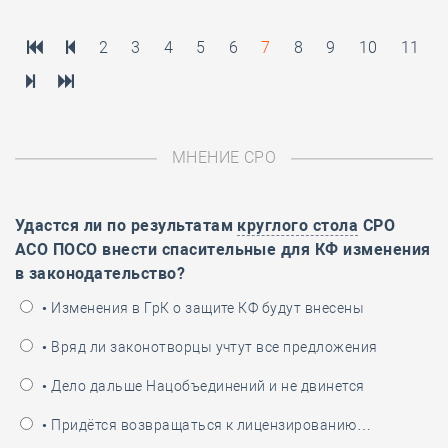
2
3
4
5
6
7
8
9
10
11
МНЕНИЕ СРО
Удастся ли по результатам
круглого стола
СРО
АСО ПОСО внести спасительные для КФ изменения
в законодательство?
• Изменения в ГрК о защите КФ будут внесены
• Вряд ли законотворцы учтут все предложения
• Дело дальше Нацобъединений и не двинется
• Придётся возвращаться к лицензированию…