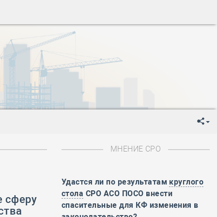
ень пограничника
-
День Строителя
-
День Государственного флага Российской Федерации
я
-
День знаний
-
День сотрудника органов внутренних дел РФ
-
День полного освобождения Ленинграда от фашистской
ень Весны и Труда
ень Победы!
ень пограничника
-
День Строителя
-
День Государственного флага Российской Федерации
МНЕНИЕ СРО
я
-
День знаний
-
День сотрудника органов внутренних дел РФ
-
День полного освобождения Ленинграда от фашистской
Удастся ли по результатам
круглого
стола
СРО АСО ПОСО внести
е сферу
ень Весны и Труда
спасительные для КФ изменения в
ства
ень Победы!
законодательство?