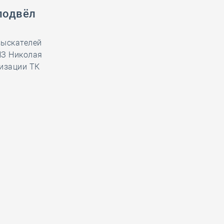
подвёл
зыскателей
ИЗ Николая
тизации ТК