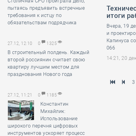
Столичная СРО проиграла дело,
Техничес
пытаясь предъявить встречные
итоги ра
требования к истцу по
обязательствам подрядчика
Вчера, 19 д
и проектир
Капинуса со
27.12, 12:10
0
1325
066
В строительный полдень. Каждый
14:21, 20 д
второй россиянин считает свою
квартиру лучшим местом для
празднования Нового года
3
27.12, 11:21
0
1185
Константин
Михайлик:
Использование
широкого перечня цифровых
инструментов ускоряет процесс