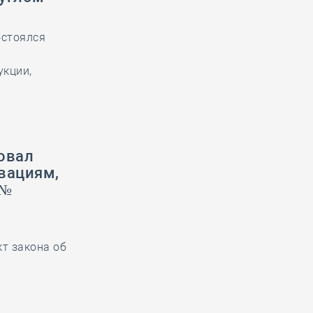
остоялся
укции,
овал
вациям,
 №
кт закона об