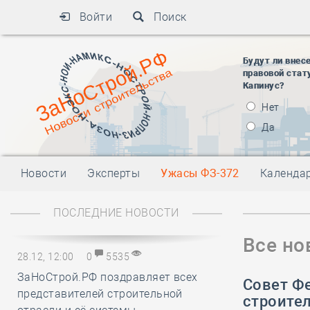
Войти
Поиск
Будут ли внес
правовой стат
Капинус?
Нет
Да
Новости
Эксперты
Ужасы ФЗ-372
Календа
ПОСЛЕДНИЕ НОВОСТИ
Все но
28.12, 12:00
0
5535
ЗаНоСтрой.РФ поздравляет всех
Совет Ф
представителей строительной
строите