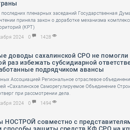
траны
28 мая
-
Д
 последних пленарных заседаний Государственная Дума
чтении приняла закон о доработке механизма комплекс
рриторий (КРТ)
екабря 2024
0
1428
ые доводы сахалинской СРО не помогли 
ой раз избежать субсидиарной ответств
работанные подрядчиком авансы
нных Ассоциацией Региональное отраслевое объединени
лей «Сахалинское Саморегулируемое Объединение Стро
отверг при рассмотрении дела.
екабря 2024
0
1494
ы НОСТРОЙ совместно с представителя
и способы защиты средств КФ СРО на к