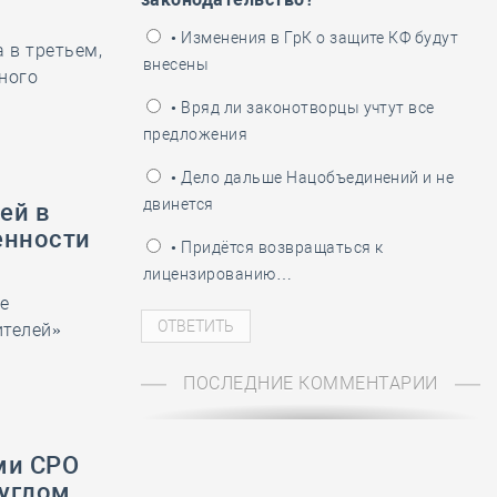
ень пограничника
• Изменения в ГрК о защите КФ будут
 в третьем,
внесены
ного
• Вряд ли законотворцы учтут все
предложения
• Дело дальше Нацобъединений и не
двинется
ей в
енности
• Придётся возвращаться к
лицензированию…
е
ителей»
ПОСЛЕДНИЕ КОММЕНТАРИИ
ми СРО
руглом