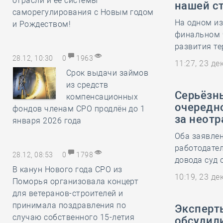
отрасли и её системы
нашей с
саморегулирования с Новым годом
На одном из
и Рождеством!
финальном 
развития те
28.12, 10:30
0
1963
11:27, 23 д
Срок выдачи займов
из средств
Серьёзн
компенсационных
очередн
фондов членам СРО продлён до 1
за неот
января 2026 года
Оба заявле
работодате
28.12, 08:53
0
1798
довода суд 
В канун Нового года СРО из
10:19, 23 д
Поморья организовала концерт
для ветеранов-строителей и
принимала поздравления по
Эксперт
случаю собственного 15-летия
обсудил