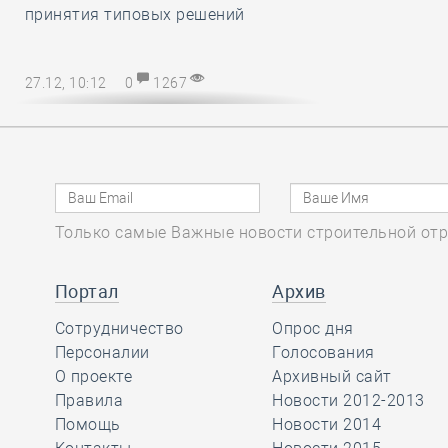
принятия типовых решений
27.12, 10:12
0
1267
Директору СРО – на заметку! В
наступающем 2025 году
упрощается порядок возмещения
расходов на охрану труда
Только самые Важные новости строительной отр
27.12, 08:51
0
1137
Марат Хуснуллин
Портал
Архив
отметил, что объём
Сотрудничество
Опрос дня
работ в
Персоналии
Голосования
строительстве вырос более, чем на
О проекте
Архивный сайт
32 процента с 2019 года
Правила
Новости 2012-2013
Помощь
Новости 2014
26.12, 15:46
0
1175