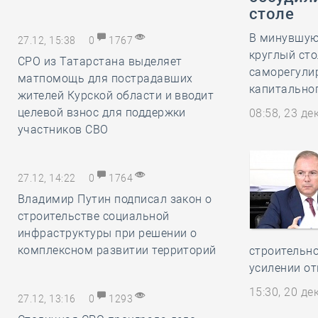
столе
В минувшую
27.12, 15:38
0
1767
круглый ст
СРО из Татарстана выделяет
саморегулир
матпомощь для пострадавших
капитальног
жителей Курской области и вводит
целевой взнос для поддержки
08:58, 23 д
участников СВО
27.12, 14:22
0
1764
Владимир Путин подписал закон о
строительстве социальной
инфраструктуры при решении о
комплексном развитии территорий
строительно
усилении о
15:30, 20 д
27.12, 13:16
0
1293