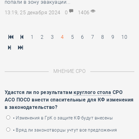
попали в зону эвакуации...
13:19, 25 декабря 2024
0
1406
1
2
3
4
5
6
7
8
9
10
МНЕНИЕ СРО
Удастся ли по результатам
круглого стола
СРО
АСО ПОСО внести спасительные для КФ изменения
в законодательство?
• Изменения в ГрК о защите КФ будут внесены
• Вряд ли законотворцы учтут все предложения