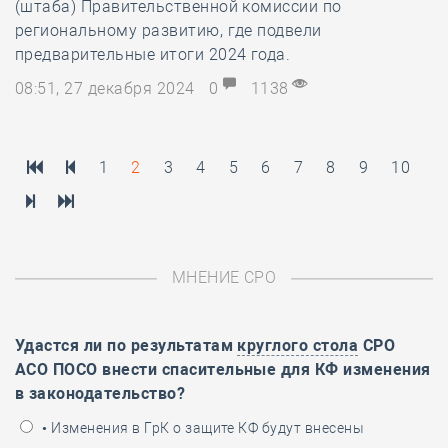
(штаба) Правительственной комиссии по
региональному развитию, где подвели
предварительные итоги 2024 года.
08:51, 27 декабря 2024
0
1138
1
2
3
4
5
6
7
8
9
10
МНЕНИЕ СРО
Удастся ли по результатам
круглого стола
СРО
АСО ПОСО внести спасительные для КФ изменения
в законодательство?
• Изменения в ГрК о защите КФ будут внесены