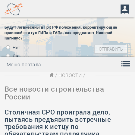
Будут ли внесены в ГрК РФ положения, корректирующие
правовой статус ГИПа и ГАПа, как
предлагает
Николай
Капинус?
Нет
Да
Меню портала
/
НОВОСТИ
/
Все новости строительства
России
Столичная СРО проиграла дело,
пытаясь предъявить встречные
требования к истцу по
обязательствам подрядчика