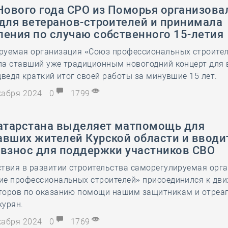
Нового года СРО из Поморья организова
 для ветеранов-строителей и принимала
ления по случаю собственного 15-летия
руемая организация «Союз профессиональных строите
ла ставший уже традиционным новогодний концерт для 
дведя краткий итог своей работы за минувшие 15 лет.
екабря 2024
0
1799
Татарстана выделяет матпомощь для
авших жителей Курской области и вводи
 взнос для поддержки участников СВО
ствия в развитии строительства саморегулируемая орг
ие профессиональных строителей» присоединился к дв
торов по оказанию помощи нашим защитникам и отреа
курян.
екабря 2024
0
1769