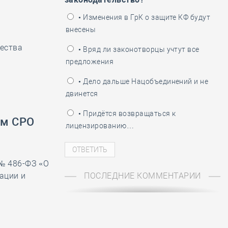
ень пограничника
• Изменения в ГрК о защите КФ будут
внесены
ества
• Вряд ли законотворцы учтут все
предложения
• Дело дальше Нацобъединений и не
двинется
• Придётся возвращаться к
ам СРО
лицензированию…
 № 486-ФЗ «О
ации и
ПОСЛЕДНИЕ КОММЕНТАРИИ