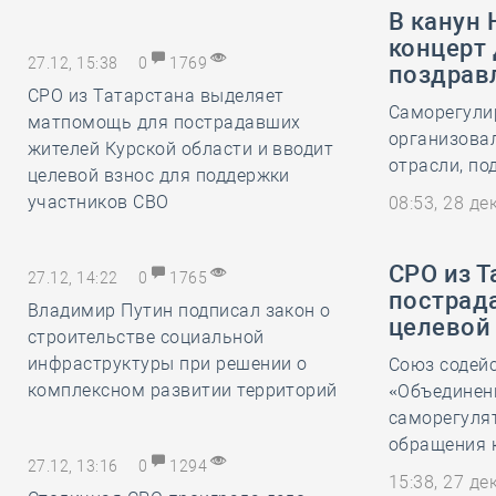
В канун 
концерт
27.12, 15:38
0
1769
поздрав
СРО из Татарстана выделяет
Саморегули
матпомощь для пострадавших
организова
жителей Курской области и вводит
отрасли, по
целевой взнос для поддержки
участников СВО
08:53, 28 д
СРО из 
27.12, 14:22
0
1765
пострад
Владимир Путин подписал закон о
целевой
строительстве социальной
инфраструктуры при решении о
Союз содей
комплексном развитии территорий
«Объединен
саморегуля
обращения 
27.12, 13:16
0
1294
15:38, 27 д