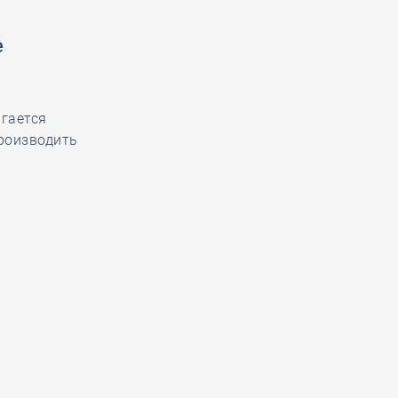
е
гается
роизводить