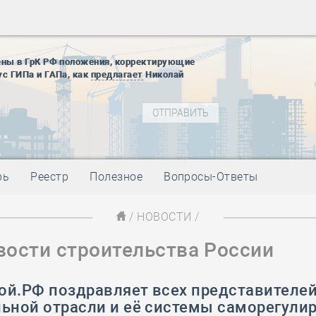
28 мая
-
Д
12 августа
22 августа
ены в ГрК РФ положения, корректирующие
01 сентябр
ус ГИПа и ГАПа, как
предлагает
Николай
10 ноября
27 января
блокады
01 мая
-
Д
09 мая
-
Д
28 мая
-
Д
рь
Реестр
Полезное
Вопросы-Ответы
12 августа
22 августа
/
НОВОСТИ
/
01 сентябр
вости строительства России
10 ноября
27 января
блокады
ой.РФ поздравляет всех представителе
01 мая
-
Д
льной отрасли и её системы саморегули
09 мая
-
Д