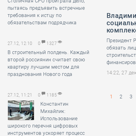
Столичная СРО проиграла дело,
пытаясь предъявить встречные
Владими
требования к истцу по
социаль
обязательствам подрядчика
комплек
Президент Р
27.12, 12:10
0
1327
обязать лиц
В строительный полдень. Каждый
строительст
второй россиянин считает свою
финансирова
квартиру лучшим местом для
14:22, 27 д
празднования Нового года
27.12, 11:21
0
1185
1
2
3
Константин
Михайлик:
Использование
широкого перечня цифровых
инструментов ускоряет процесс