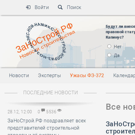
Войти
Поиск
Будут ли внес
правовой стат
Капинус?
Нет
Да
Новости
Эксперты
Ужасы ФЗ-372
Календа
ПОСЛЕДНИЕ НОВОСТИ
Все но
28.12, 12:00
0
5536
ЗаНоСтрой.РФ поздравляет всех
ЗаНоСтр
представителей строительной
строите