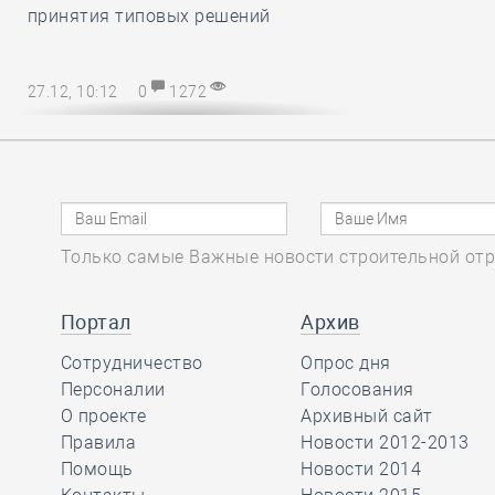
принятия типовых решений
27.12, 10:12
0
1272
Директору СРО – на заметку! В
наступающем 2025 году
упрощается порядок возмещения
расходов на охрану труда
Только самые Важные новости строительной отр
27.12, 08:51
0
1138
Марат Хуснуллин
Портал
Архив
отметил, что объём
Сотрудничество
Опрос дня
работ в
Персоналии
Голосования
строительстве вырос более, чем на
О проекте
Архивный сайт
32 процента с 2019 года
Правила
Новости 2012-2013
Помощь
Новости 2014
26.12, 15:46
0
1175