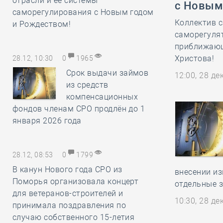
отрасли и её системы
с Новым
саморегулирования с Новым годом
Коллектив с
и Рождеством!
саморегулят
приближающ
Христова!
28.12, 10:30
0
1965
Срок выдачи займов
12:00, 28 д
из средств
компенсационных
фондов членам СРО продлён до 1
января 2026 года
28.12, 08:53
0
1799
В канун Нового года СРО из
внесении из
Поморья организовала концерт
отдельные 
для ветеранов-строителей и
10:30, 28 д
принимала поздравления по
случаю собственного 15-летия