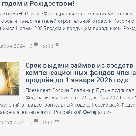
 годом и Рождеством!
28 мая
-
Д
айта ЗаНоСтрой.РФ поздравляет всех своих читателей,
оров и представителей строительной отрасли России с
имся Новым 2025 годом и грядущим праздником Рожд
екабря 2024
0
5536
Срок выдачи займов из средств
компенсационных фондов член
продлён до 1 января 2026 года
Президент России Владимир Путин подписал
Федеральный закон от 26 декабря 2024 года
менений в Градостроительный кодекс Российской Федер
законодательные акты Российской Федерации».
екабря 2024
0
1965