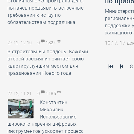
по прио
Столичная СРО проиграла дело,
пытаясь предъявить встречные
Министерств
требования к истцу по
региональн
обязательствам подрядчика
поддержки у
жилищного 
10:17, 17 д
27.12, 12:10
0
1324
В строительный полдень. Каждый
второй россиянин считает свою
квартиру лучшим местом для
8
празднования Нового года
27.12, 11:21
0
1185
Константин
Михайлик:
Использование
широкого перечня цифровых
инструментов ускоряет процесс