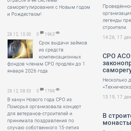
отрасли и её системы
Проведённо
саморегулирования с Новым годом
организаци
и Рождеством!
легенды пре
строители.
28.12, 10:30
0
1963
14:26, 17 д
Срок выдачи займов
из средств
СРО АСО
компенсационных
законоп
фондов членам СРО продлён до 1
саморег
января 2026 года
Несколько д
«Техническо
28.12, 08:53
0
1798
13:19, 17 д
В канун Нового года СРО из
Поморья организовала концерт
для ветеранов-строителей и
В строи
принимала поздравления по
монасты
случаю собственного 15-летия