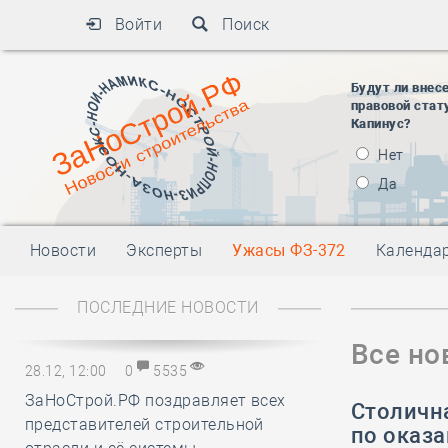
Войти
Поиск
Будут ли внес
правовой стат
Капинус?
Нет
Да
Новости
Эксперты
Ужасы ФЗ-372
Календа
ПОСЛЕДНИЕ НОВОСТИ
Все но
28.12, 12:00
0
5535
ЗаНоСтрой.РФ поздравляет всех
Столичн
представителей строительной
по оказ