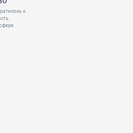
ВО
ратилось к
ость
 сфере