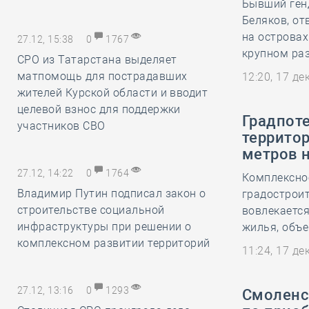
Бывший ген
Беляков, от
на островах
27.12, 15:38
0
1767
крупном ра
СРО из Татарстана выделяет
матпомощь для пострадавших
12:20, 17 д
жителей Курской области и вводит
целевой взнос для поддержки
Градпот
участников СВО
террито
метров 
27.12, 14:22
0
1764
Комплексно
Владимир Путин подписал закон о
градостроит
строительстве социальной
вовлекается
инфраструктуры при решении о
жилья, объе
комплексном развитии территорий
11:24, 17 д
27.12, 13:16
0
1293
Смоленс