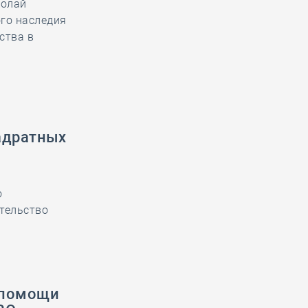
колай
ого наследия
ства в
адратных
о
ительство
 помощи