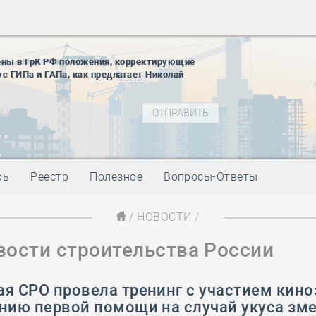
28 мая
-
Д
12 августа
22 августа
ены в ГрК РФ положения, корректирующие
01 сентябр
ус ГИПа и ГАПа, как
предлагает
Николай
10 ноября
27 января
блокады
01 мая
-
Д
09 мая
-
Д
28 мая
-
Д
рь
Реестр
Полезное
Вопросы-Ответы
12 августа
22 августа
/
НОВОСТИ
/
01 сентябр
вости строительства России
10 ноября
27 января
блокады
ая СРО провела тренинг с участием кин
01 мая
-
Д
анию первой помощи на случай укуса зм
09 мая
-
Д