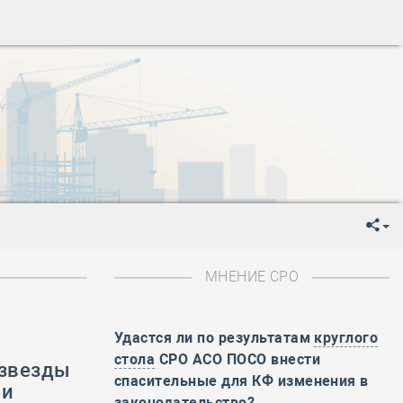
ень пограничника
-
День Строителя
-
День Государственного флага Российской Федерации
я
-
День знаний
-
День сотрудника органов внутренних дел РФ
-
День полного освобождения Ленинграда от фашистской
ень Весны и Труда
ень Победы!
ень пограничника
-
День Строителя
-
День Государственного флага Российской Федерации
МНЕНИЕ СРО
я
-
День знаний
-
День сотрудника органов внутренних дел РФ
Удастся ли по результатам
круглого
-
День полного освобождения Ленинграда от фашистской
стола
СРО АСО ПОСО внести
озвезды
ень Весны и Труда
спасительные для КФ изменения в
еи
ень Победы!
законодательство?