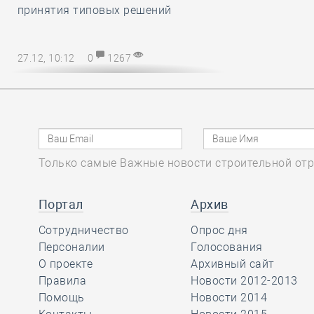
принятия типовых решений
27.12, 10:12
0
1267
Директору СРО – на заметку! В
наступающем 2025 году
упрощается порядок возмещения
расходов на охрану труда
Только самые Важные новости строительной отр
27.12, 08:51
0
1137
Марат Хуснуллин
Портал
Архив
отметил, что объём
Сотрудничество
Опрос дня
работ в
Персоналии
Голосования
строительстве вырос более, чем на
О проекте
Архивный сайт
32 процента с 2019 года
Правила
Новости 2012-2013
Помощь
Новости 2014
26.12, 15:46
0
1174