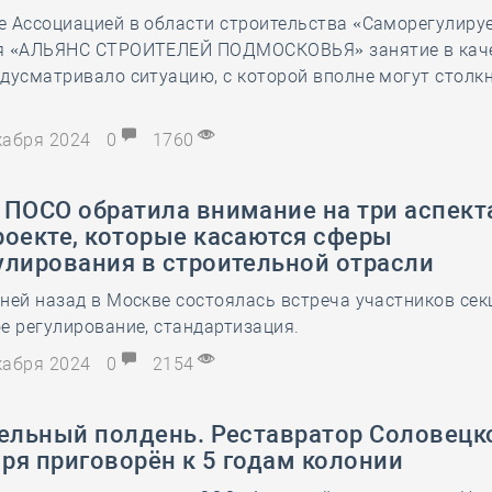
е Ассоциацией в области строительства «Саморегулиру
28 мая
-
Д
я «АЛЬЯНС СТРОИТЕЛЕЙ ПОДМОСКОВЬЯ» занятие в кач
дусматривало ситуацию, с которой вполне могут столк
екабря 2024
0
1760
 ПОСО обратила внимание на три аспект
роекте, которые касаются сферы
улирования в строительной отрасли
ней назад в Москве состоялась встреча участников сек
е регулирование, стандартизация.
екабря 2024
0
2154
тельный полдень. Реставратор Соловецк
ря приговорён к 5 годам колонии