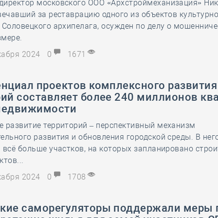
директор московского ООО «Архстроймеханизация» Ни
вечавший за реставрацию одного из объектов культурн
 Соловецкого архипелага, осужден по делу о мошенниче
змере.
екабря 2024
0
1671
енциал проектов комплексного развития
рий составляет более 240 миллионов кв
недвижимости
е развитие территорий – перспективный механизм
ельного развития и обновления городской среды. В нег
 всё больше участков, на которых запланировано стро
ктов...
екабря 2024
0
1708
кие саморегуляторы поддержали меры