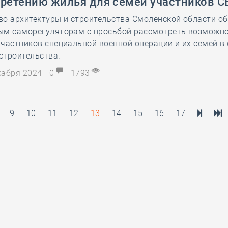
бретению жилья для семей участников С
о архитектуры и строительства Смоленской области об
ым саморегуляторам с просьбой рассмотреть возможн
частников специальной военной операции и их семей в
строительства.
екабря 2024
0
1793
9
10
11
12
13
14
15
16
17