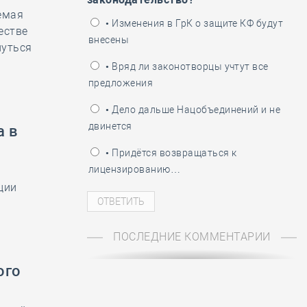
емая
ень пограничника
• Изменения в ГрК о защите КФ будут
естве
внесены
нуться
• Вряд ли законотворцы учтут все
предложения
• Дело дальше Нацобъединений и не
двинется
а в
• Придётся возвращаться к
лицензированию…
ции
ПОСЛЕДНИЕ КОММЕНТАРИИ
ого