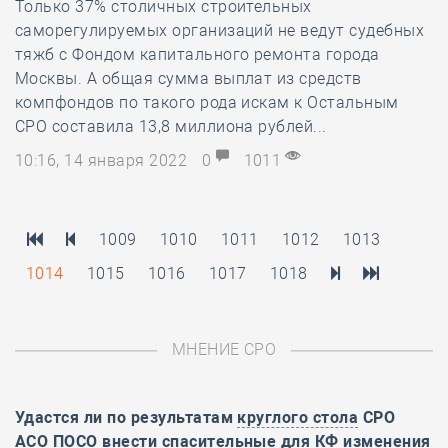
Только 37% столичных строительных
саморегулируемых организаций не ведут судебных
тяжб с Фондом капитального ремонта города
Москвы. А общая сумма выплат из средств
компфондов по такого рода искам к Остальным
СРО составила 13,8 миллиона рублей...
10:16, 14 января 2022
0
1011
1009
1010
1011
1012
1013
1014
1015
1016
1017
1018
МНЕНИЕ СРО
Удастся ли по результатам
круглого стола
СРО
АСО ПОСО внести спасительные для КФ изменения