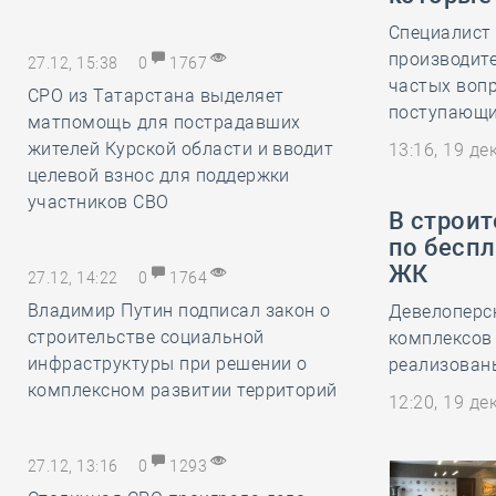
Специалист
производите
27.12, 15:38
0
1767
частых воп
СРО из Татарстана выделяет
поступающи
матпомощь для пострадавших
жителей Курской области и вводит
13:16, 19 д
целевой взнос для поддержки
участников СВО
В строи
по беспл
ЖК
27.12, 14:22
0
1764
Владимир Путин подписал закон о
Девелоперс
строительстве социальной
комплексов 
инфраструктуры при решении о
реализованы
комплексном развитии территорий
12:20, 19 д
27.12, 13:16
0
1293