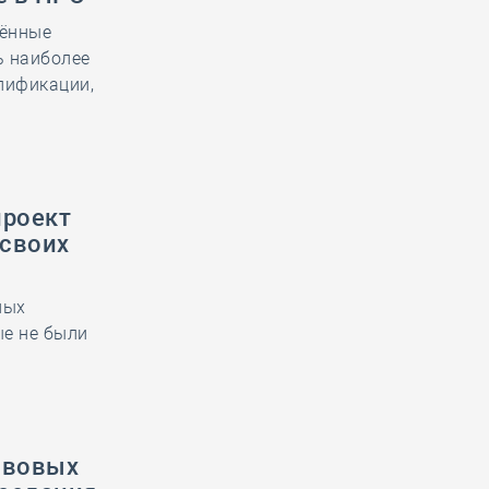
нённые
ь наиболее
лификации,
проект
 своих
лых
ые не были
авовых