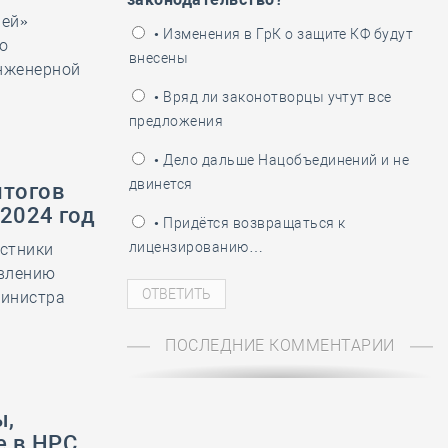
лей»
ень пограничника
• Изменения в ГрК о защите КФ будут
о
внесены
инженерной
• Вряд ли законотворцы учтут все
предложения
• Дело дальше Нацобъединений и не
двинется
итогов
2024 год
• Придётся возвращаться к
лицензированию…
астники
авлению
министра
ПОСЛЕДНИЕ КОММЕНТАРИИ
ы,
е в НРС