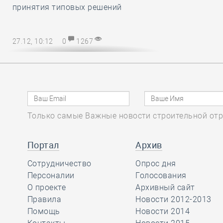
принятия типовых решений
27.12, 10:12
0
1267
Директору СРО – на заметку! В
наступающем 2025 году
упрощается порядок возмещения
расходов на охрану труда
Только самые Важные новости строительной отр
27.12, 08:51
0
1137
Марат Хуснуллин
Портал
Архив
отметил, что объём
Сотрудничество
Опрос дня
работ в
Персоналии
Голосования
строительстве вырос более, чем на
О проекте
Архивный сайт
32 процента с 2019 года
Правила
Новости 2012-2013
Помощь
Новости 2014
26.12, 15:46
0
1174