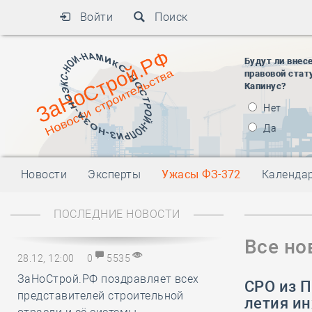
Войти
Поиск
Будут ли внес
правовой стат
Капинус?
Нет
Да
Новости
Эксперты
Ужасы ФЗ-372
Календа
ПОСЛЕДНИЕ НОВОСТИ
Все но
28.12, 12:00
0
5535
ЗаНоСтрой.РФ поздравляет всех
СРО из П
представителей строительной
летия и