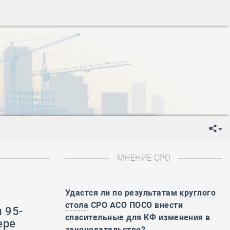
ень пограничника
-
День Строителя
-
День Государственного флага Российской Федерации
я
-
День знаний
-
День сотрудника органов внутренних дел РФ
-
День полного освобождения Ленинграда от фашистской
ень Весны и Труда
ень Победы!
ень пограничника
-
День Строителя
-
День Государственного флага Российской Федерации
МНЕНИЕ СРО
я
-
День знаний
-
День сотрудника органов внутренних дел РФ
Удастся ли по результатам
круглого
-
День полного освобождения Ленинграда от фашистской
стола
СРО АСО ПОСО внести
 95-
ень Весны и Труда
спасительные для КФ изменения в
ере
ень Победы!
законодательство?