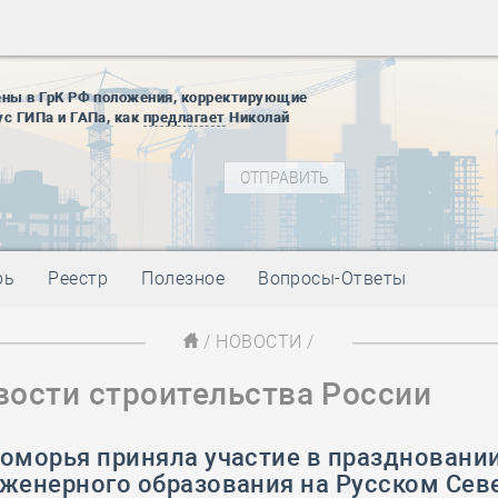
28 мая
-
Д
12 августа
22 августа
ены в ГрК РФ положения, корректирующие
01 сентябр
ус ГИПа и ГАПа, как
предлагает
Николай
10 ноября
27 января
блокады
01 мая
-
Д
09 мая
-
Д
28 мая
-
Д
рь
Реестр
Полезное
Вопросы-Ответы
12 августа
22 августа
/
НОВОСТИ
/
01 сентябр
вости строительства России
10 ноября
27 января
блокады
оморья приняла участие в праздновании
01 мая
-
Д
нженерного образования на Русском Сев
09 мая
-
Д