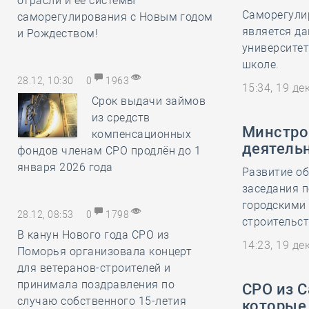
отрасли и её системы
Саморегули
саморегулирования с Новым годом
является да
и Рождеством!
университет
школе.
28.12, 10:30
0
1963
15:34, 19 д
Срок выдачи займов
из средств
Минстро
компенсационных
деятельн
фондов членам СРО продлён до 1
января 2026 года
Развитие об
заседания 
городскими
28.12, 08:53
0
1798
строительст
В канун Нового года СРО из
14:23, 19 д
Поморья организовала концерт
для ветеранов-строителей и
принимала поздравления по
СРО из С
случаю собственного 15-летия
которые