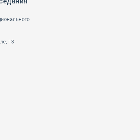
аседания
ционального
ле, 13