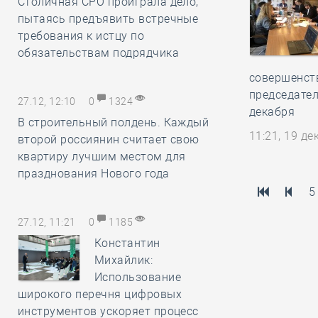
Столичная СРО проиграла дело,
пытаясь предъявить встречные
требования к истцу по
обязательствам подрядчика
совершенств
председател
27.12, 12:10
0
1324
декабря
В строительный полдень. Каждый
11:21, 19 д
второй россиянин считает свою
квартиру лучшим местом для
празднования Нового года
5
27.12, 11:21
0
1185
Константин
Михайлик:
Использование
широкого перечня цифровых
инструментов ускоряет процесс