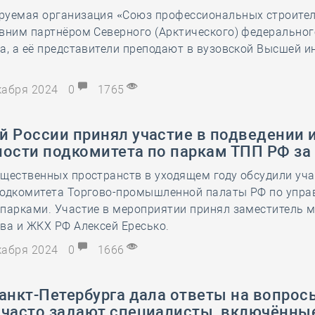
руемая организация «Союз профессиональных строите
28 мая
-
Д
вним партнёром Северного (Арктического) федеральног
а, а её представители преподают в вузовской Высшей 
екабря 2024
0
1765
й России принял участие в подведении 
ости подкомитета по паркам ТПП РФ за 
щественных пространств в уходящем году обсудили уч
подкомитета Торгово-промышленной палаты РФ по упр
 парками. Участие в мероприятии принял заместитель 
ва и ЖКХ РФ Алексей Ересько.
екабря 2024
0
1666
анкт-Петербурга дала ответы на вопрос
 часто задают специалисты, включённы