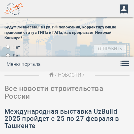
Будут ли внесены в ГрК РФ положения, корректирующие
правовой статус ГИПа и ГАПа, как
предлагает
Николай
Капинус?
Нет
Да
Меню портала
/
НОВОСТИ
/
Все новости строительства
России
Международная выставка UzBuild
2025 пройдет с 25 по 27 февраля в
Ташкенте