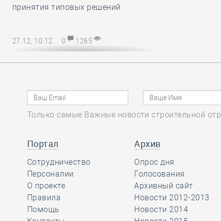
принятия типовых решений
27.12, 10:12
0
1265
Директору СРО – на заметку! В
наступающем 2025 году
упрощается порядок возмещения
расходов на охрану труда
Только самые Важные новости строительной отр
27.12, 08:51
0
1136
Марат Хуснуллин
Портал
Архив
отметил, что объём
Сотрудничество
Опрос дня
работ в
Персоналии
Голосования
строительстве вырос более, чем на
О проекте
Архивный сайт
32 процента с 2019 года
Правила
Новости 2012-2013
Помощь
Новости 2014
26.12, 15:46
0
1173