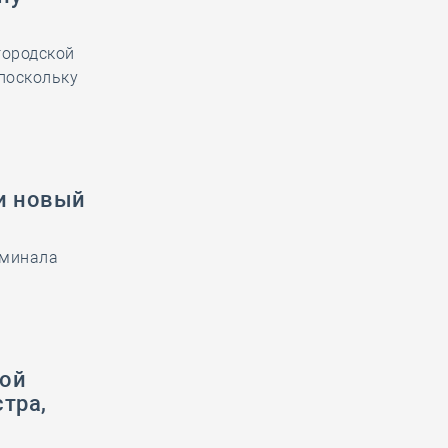
городской
 поскольку
и новый
рминала
кой
тра,