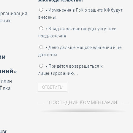
ень пограничника
• Изменения в ГрК о защите КФ будут
организация
внесены
бочих
• Вряд ли законотворцы учтут все
предложения
• Дело дальше Нацобъединений и не
двинется
ми
• Придётся возвращаться к
аний»
лицензированию…
уллин
«Ёлка
ПОСЛЕДНИЕ КОММЕНТАРИИ
ну