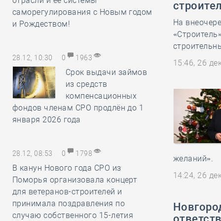
отрасли и её системы
строите
саморегулирования с Новым годом
На внеочер
и Рождеством!
«Строитель»
строительны
28.12, 10:30
0
1963
15:46, 26 д
Срок выдачи займов
из средств
компенсационных
фондов членам СРО продлён до 1
января 2026 года
28.12, 08:53
0
1798
желаний».
В канун Нового года СРО из
14:24, 26 д
Поморья организовала концерт
для ветеранов-строителей и
принимала поздравления по
Новгоро
случаю собственного 15-летия
ответств