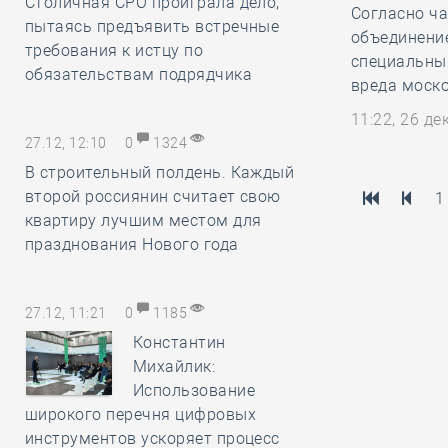
Столичная СРО проиграла дело,
Согласно ча
пытаясь предъявить встречные
объединение
требования к истцу по
специальны
обязательствам подрядчика
вреда моско
11:22, 26 д
27.12, 12:10
0
1324
В строительный полдень. Каждый
второй россиянин считает свою
1
квартиру лучшим местом для
празднования Нового года
27.12, 11:21
0
1185
Константин
Михайлик:
Использование
широкого перечня цифровых
инструментов ускоряет процесс