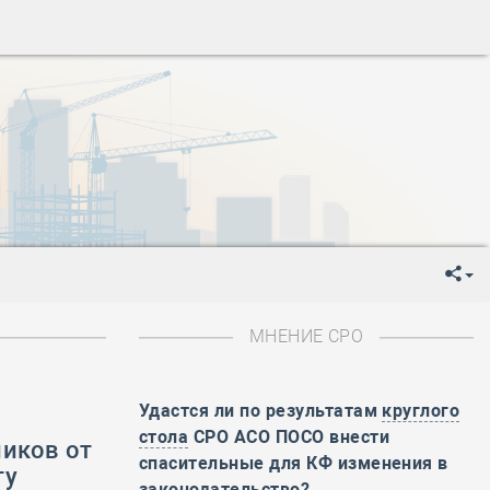
ень пограничника
-
День Строителя
-
День Государственного флага Российской Федерации
я
-
День знаний
-
День сотрудника органов внутренних дел РФ
-
День полного освобождения Ленинграда от фашистской
ень Весны и Труда
ень Победы!
ень пограничника
-
День Строителя
-
День Государственного флага Российской Федерации
МНЕНИЕ СРО
я
-
День знаний
-
День сотрудника органов внутренних дел РФ
-
День полного освобождения Ленинграда от фашистской
Удастся ли по результатам
круглого
стола
СРО АСО ПОСО внести
ников от
ень Весны и Труда
спасительные для КФ изменения в
ту
ень Победы!
законодательство?