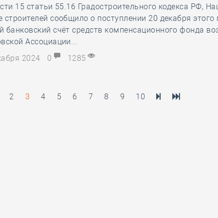
сти 15 статьи 55.16 Градостроительного кодекса РФ, Н
 строителей сообщило о поступлении 20 декабря этого 
й банковский счёт средств компенсационного фонда в
вской Ассоциации...
екабря 2024
0
1285
2
3
4
5
6
7
8
9
10