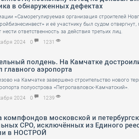
ика в обнаруженных дефектах
циации «Саморегулируемая организация строителей Нов
ройбизнесинвест» и её участнику был судом отвергнут,
т нести ответственность за действия третьих лиц.
екабря 2024
0
1231
тельный полдень. На Камчатке достроил
л главного аэропорта
изово на Камчатке завершено строительство нового те
эропорта полуострова «Петропавловск-Камчатский».
екабря 2024
0
1239
а компфондов московской и петербургс
ьных СРО, исключённых из Единого реес
ли в НОСТРОЙ