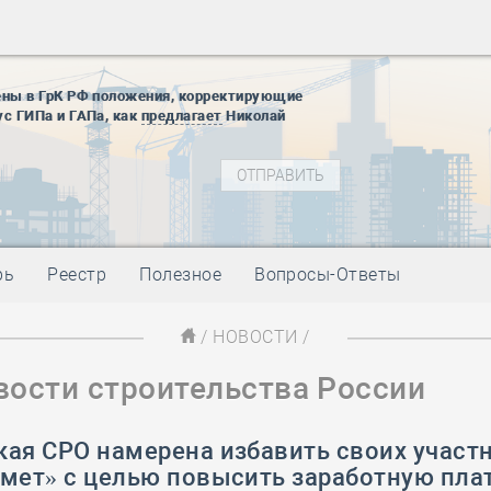
28 мая
-
Д
12 августа
22 августа
ены в ГрК РФ положения, корректирующие
01 сентябр
ус ГИПа и ГАПа, как
предлагает
Николай
10 ноября
27 января
блокады
01 мая
-
Д
09 мая
-
Д
28 мая
-
Д
рь
Реестр
Полезное
Вопросы-Ответы
12 августа
22 августа
/
НОВОСТИ
/
01 сентябр
вости строительства России
10 ноября
27 января
блокады
ая СРО намерена избавить своих участ
01 мая
-
Д
смет» с целью повысить заработную пла
09 мая
-
Д