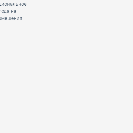
ациональное
года на
озмещения