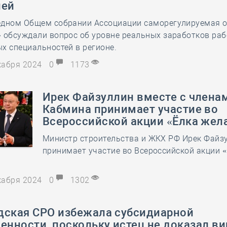
лей
28 мая
-
Д
едном Общем собрании Ассоциации саморегулируемая 
 обсуждали вопрос об уровне реальных заработков ра
х специальностей в регионе.
екабря 2024
0
1173
Ирек Файзуллин вместе с члена
Кабмина принимает участие во
Всероссийской акции «Ёлка жел
Министр строительства и ЖКХ РФ Ирек Файз
принимает участие во Всероссийской акции 
екабря 2024
0
1302
дская СРО избежала субсидиарной
енности, поскольку истец не доказал ви