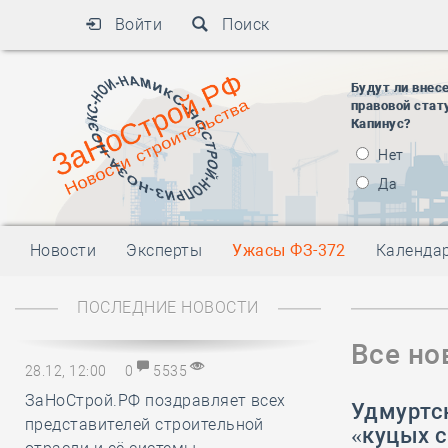
Войти
Поиск
Будут ли внес
правовой стат
Капинус?
Нет
Да
Новости
Эксперты
Ужасы ФЗ-372
Календа
ПОСЛЕДНИЕ НОВОСТИ
Все но
28.12, 12:00
0
5535
ЗаНоСтрой.РФ поздравляет всех
Удмуртск
представителей строительной
«куцых 