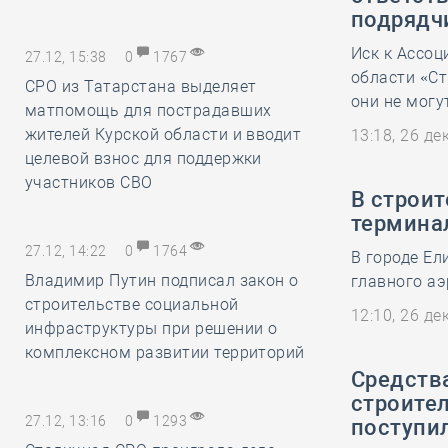
подрядч
Иск к Ассо
27.12, 15:38
0
1767
области «Ст
СРО из Татарстана выделяет
они не могу
матпомощь для пострадавших
жителей Курской области и вводит
13:18, 26 д
целевой взнос для поддержки
участников СВО
В строи
термина
27.12, 14:22
0
1764
В городе Ел
Владимир Путин подписал закон о
главного а
строительстве социальной
12:10, 26 д
инфраструктуры при решении о
комплексном развитии территорий
Средств
строител
27.12, 13:16
0
1293
поступи