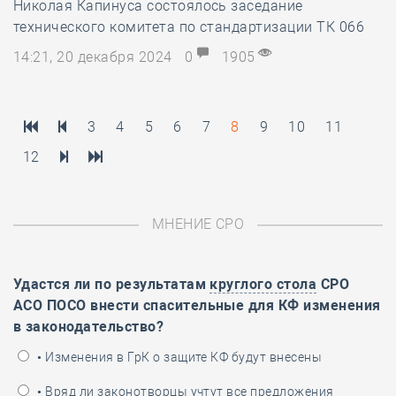
Николая Капинуса состоялось заседание
технического комитета по стандартизации ТК 066
14:21, 20 декабря 2024
0
1905
3
4
5
6
7
8
9
10
11
12
МНЕНИЕ СРО
Удастся ли по результатам
круглого стола
СРО
АСО ПОСО внести спасительные для КФ изменения
в законодательство?
• Изменения в ГрК о защите КФ будут внесены
• Вряд ли законотворцы учтут все предложения