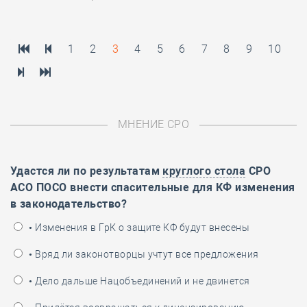
1
2
3
4
5
6
7
8
9
10
МНЕНИЕ СРО
Удастся ли по результатам
круглого стола
СРО
АСО ПОСО внести спасительные для КФ изменения
в законодательство?
• Изменения в ГрК о защите КФ будут внесены
• Вряд ли законотворцы учтут все предложения
• Дело дальше Нацобъединений и не двинется