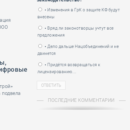
ень пограничника
• Изменения в ГрК о защите КФ будут
внесены
иация
 ООО
• Вряд ли законотворцы учтут все
предложения
• Дело дальше Нацобъединений и не
двинется
ы,
• Придётся возвращаться к
цифровые
лицензированию…
трой»
а подвела
ПОСЛЕДНИЕ КОММЕНТАРИИ