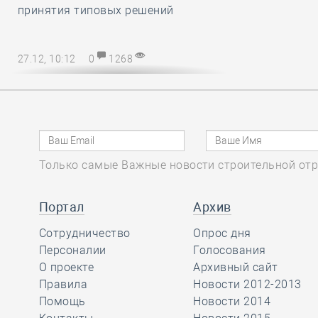
принятия типовых решений
27.12, 10:12
0
1268
Директору СРО – на заметку! В
наступающем 2025 году
упрощается порядок возмещения
расходов на охрану труда
Только самые Важные новости строительной отр
27.12, 08:51
0
1138
Марат Хуснуллин
Портал
Архив
отметил, что объём
Сотрудничество
Опрос дня
работ в
Персоналии
Голосования
строительстве вырос более, чем на
О проекте
Архивный сайт
32 процента с 2019 года
Правила
Новости 2012-2013
Помощь
Новости 2014
26.12, 15:46
0
1175