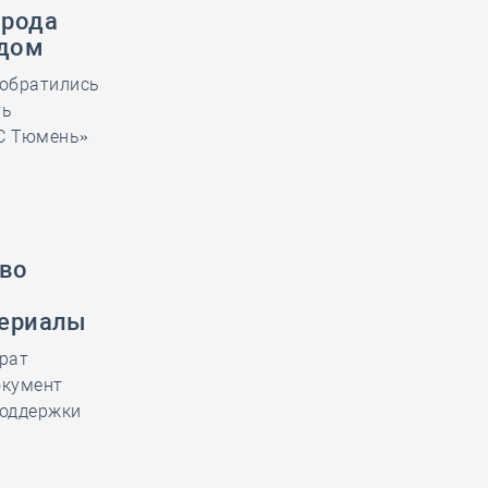
орода
 дом
 обратились
ть
ЧС Тюмень»
тво
териалы
рат
окумент
поддержки