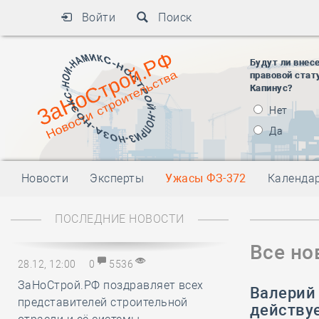
Войти
Поиск
Будут ли внес
правовой стат
Капинус?
Нет
Да
Новости
Эксперты
Ужасы ФЗ-372
Календа
ПОСЛЕДНИЕ НОВОСТИ
Все но
28.12, 12:00
0
5536
ЗаНоСтрой.РФ поздравляет всех
Валерий 
представителей строительной
действуе