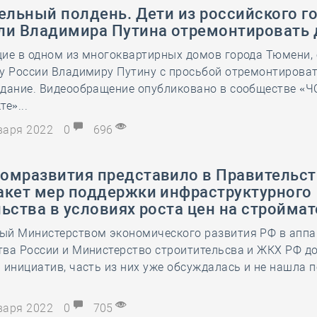
ельный полдень. Дети из российского г
ли Владимира Путина отремонтировать
щие в одном из многоквартирных домов города Тюмени,
ту России Владимиру Путину с просьбой отремонтирова
здание. Видеообращение опубликовано в сообществе «
е»...
нваря 2022
0
696
омразвития представило в Правительс
акет мер поддержки инфраструктурного
ьства в условиях роста цен на стройма
ый Министерством экономического развития РФ в аппа
тва России и Министерство строитительсва и ЖКХ РФ д
 инициатив, часть из них уже обсуждалась и не нашла 
нваря 2022
0
705