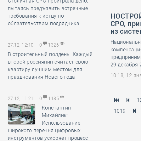
Столичная СРО проиграла дело,
пытаясь предъявить встречные
НОСТРОЙ
требования к истцу по
СРО, при
обязательствам подрядчика
из сист
Национальн
27.12, 12:10
0
1326
компенсаци
В строительный полдень. Каждый
предпринима
второй россиянин считает свою
29 декабря 
квартиру лучшим местом для
10:18, 12 я
празднования Нового года
27.12, 11:21
0
1185
1
Константин
1019
Михайлик:
Использование
широкого перечня цифровых
инструментов ускоряет процесс