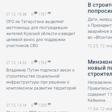
В строит
попроси
27.12, 15:38
0
1767
Дети, живу
СРО из Татарстана выделяет
к Президен
матпомощь для пострадавших
аварийное 
жителей Курской области и вводит
во «ВКонтакт
целевой взнос для поддержки
участников СВО
12:25, 12 я
Минэкон
27.12, 14:22
0
1765
новый п
Владимир Путин подписал закон о
строител
строительстве социальной
инфраструктуры при решении о
Направленн
комплексном развитии территорий
Правительс
содержит 11
Кабмина...
27.12, 13:16
0
1293
11:34, 12 я