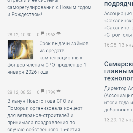
отрасли и её системы
подрядч
саморегулирования с Новым годом
Ассоциация
и Рождеством!
«Сахалинск
«Сахалинстр
«Строительн
28.12, 10:30
0
1963
Срок выдачи займов
16:08, 13 я
из средств
компенсационных
Самарск
фондов членам СРО продлён до 1
главным
января 2026 года
техноло
Директор А
28.12, 08:53
0
1799
(Ассоциация
В канун Нового года СРО из
итоги года 
Поморья организовала концерт
добровольны
для ветеранов-строителей и
13:29, 12 я
принимала поздравления по
случаю собственного 15-летия