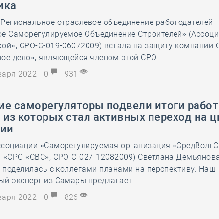
ика
28 мая
-
Д
 Региональное отраслевое объединение работодателей
ое Саморегулируемое Объединение Строителей» (Ассоц
ой», СРО-С-019-06072009) встала на защиту компании
ое дело», являющейся членом этой СРО...
нваря 2022
0
931
ие саморегуляторы подвели итоги работ
 из которых стал активных переход на 
гии
ссоциации «Саморегулируемая организация «СредВолгС
 «СРО «СВС», СРО-С-027-12082009) Светлана Демьянов
и поделилась с коллегами планами на перспективу. Наш
й эксперт из Самары предлагает...
нваря 2022
0
826