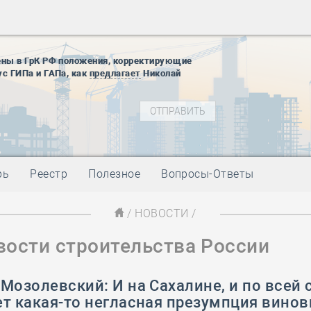
28 мая
-
Д
12 августа
22 августа
ены в ГрК РФ положения, корректирующие
01 сентябр
ус ГИПа и ГАПа, как
предлагает
Николай
10 ноября
27 января
блокады
01 мая
-
Д
09 мая
-
Д
28 мая
-
Д
рь
Реестр
Полезное
Вопросы-Ответы
12 августа
22 августа
/
НОВОСТИ
/
01 сентябр
вости строительства России
10 ноября
27 января
блокады
Мозолевский: И на Сахалине, и по всей 
01 мая
-
Д
т какая-то негласная презумпция вино
09 мая
-
Д