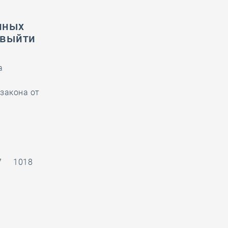
нных
 выйти
а
закона от
7
1018