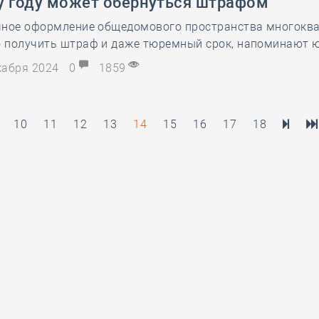
у году может обернуться штрафом
чное оформление общедомового пространства многокв
 получить штраф и даже тюремный срок, напоминают 
екабря 2024
0
1859
10
11
12
13
14
15
16
17
18