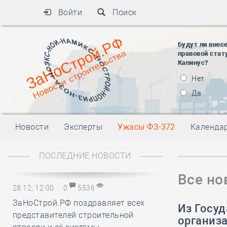
Войти
Поиск
Будут ли внес
правовой стат
Капинус?
Нет
Да
Новости
Эксперты
Ужасы ФЗ-372
Календа
ПОСЛЕДНИЕ НОВОСТИ
Все но
28.12, 12:00
0
5536
ЗаНоСтрой.РФ поздравляет всех
Из Госу
представителей строительной
организ