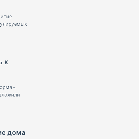
витие
гулируемых
ь к
орма».
едложили
ие дома