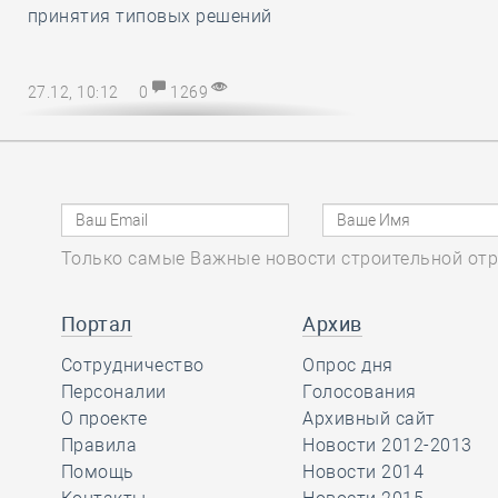
принятия типовых решений
27.12, 10:12
0
1269
Директору СРО – на заметку! В
наступающем 2025 году
упрощается порядок возмещения
расходов на охрану труда
Только самые Важные новости строительной отр
27.12, 08:51
0
1138
Марат Хуснуллин
Портал
Архив
отметил, что объём
Сотрудничество
Опрос дня
работ в
Персоналии
Голосования
строительстве вырос более, чем на
О проекте
Архивный сайт
32 процента с 2019 года
Правила
Новости 2012-2013
Помощь
Новости 2014
26.12, 15:46
0
1175