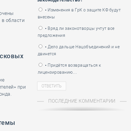
ень пограничника
• Изменения в ГрК о защите КФ будут
лючены
внесены
 в области
• Вряд ли законотворцы учтут все
предложения
• Дело дальше Нацобъединений и не
двинется
исковых
• Придётся возвращаться к
лицензированию…
ие
телей» при
онда.
ПОСЛЕДНИЕ КОММЕНТАРИИ
стемы