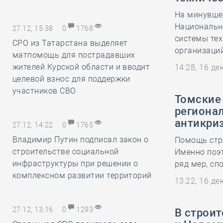
На минувше
Национальн
27.12, 15:38
0
1768
системы тех
СРО из Татарстана выделяет
организаци
матпомощь для пострадавших
жителей Курской области и вводит
14:28, 16 д
целевой взнос для поддержки
участников СВО
Томские
региона
антикри
27.12, 14:22
0
1765
Владимир Путин подписал закон о
Помощь стр
строительстве социальной
Именно поэ
инфраструктуры при решении о
ряд мер, сп
комплексном развитии территорий
13:22, 16 д
27.12, 13:16
0
1293
В строи