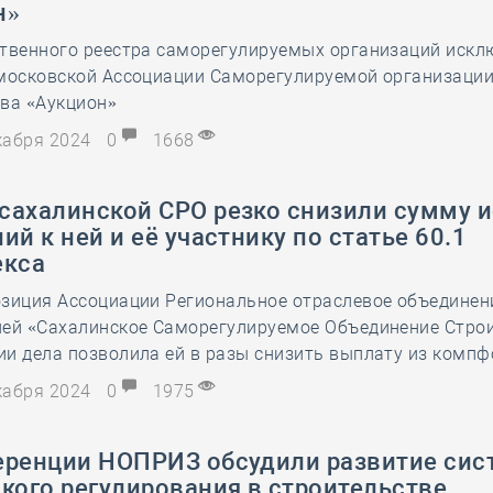
н»
28 мая
-
Д
ственного реестра саморегулируемых организаций иск
 московской Ассоциации Саморегулируемой организации
тва «Аукцион»
екабря 2024
0
1668
сахалинской СРО резко снизили сумму 
ий к ней и её участнику по статье 60.1
екса
озиция Ассоциации Региональное отраслевое объединен
лей «Сахалинское Саморегулируемое Объединение Строи
и дела позволила ей в разы снизить выплату из компф
екабря 2024
0
1975
еренции НОПРИЗ обсудили развитие си
кого регулирования в строительстве