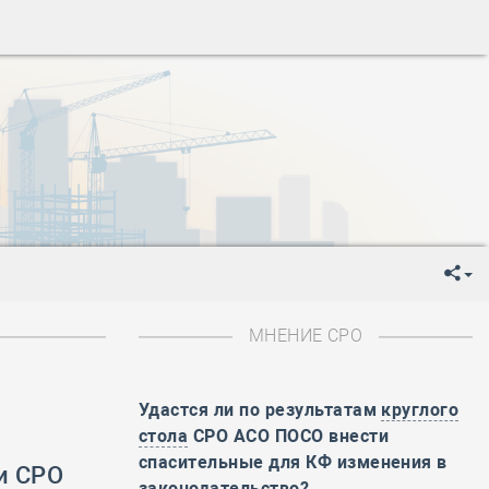
ень пограничника
-
День Строителя
-
День Государственного флага Российской Федерации
я
-
День знаний
-
День сотрудника органов внутренних дел РФ
-
День полного освобождения Ленинграда от фашистской
ень Весны и Труда
ень Победы!
ень пограничника
-
День Строителя
-
День Государственного флага Российской Федерации
МНЕНИЕ СРО
я
-
День знаний
-
День сотрудника органов внутренних дел РФ
-
День полного освобождения Ленинграда от фашистской
Удастся ли по результатам
круглого
стола
СРО АСО ПОСО внести
ень Весны и Труда
спасительные для КФ изменения в
и СРО
ень Победы!
законодательство?