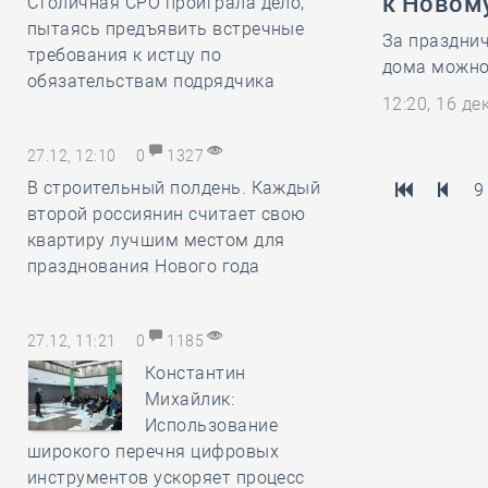
к Новом
Столичная СРО проиграла дело,
пытаясь предъявить встречные
За праздни
требования к истцу по
дома можно
обязательствам подрядчика
12:20, 16 д
27.12, 12:10
0
1327
В строительный полдень. Каждый
9
второй россиянин считает свою
квартиру лучшим местом для
празднования Нового года
27.12, 11:21
0
1185
Константин
Михайлик:
Использование
широкого перечня цифровых
инструментов ускоряет процесс