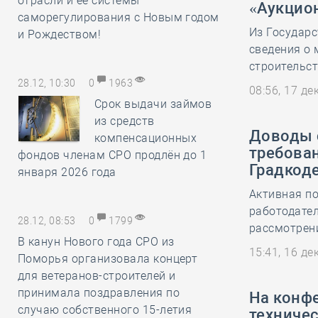
отрасли и её системы
«Аукцио
саморегулирования с Новым годом
Из Государ
и Рождеством!
сведения о
строительс
28.12, 10:30
0
1963
08:56, 17 д
Срок выдачи займов
из средств
Доводы 
компенсационных
требован
фондов членам СРО продлён до 1
Градкод
января 2026 года
Активная п
работодате
28.12, 08:53
0
1799
рассмотрени
В канун Нового года СРО из
15:41, 16 д
Поморья организовала концерт
для ветеранов-строителей и
принимала поздравления по
На конф
случаю собственного 15-летия
техничес